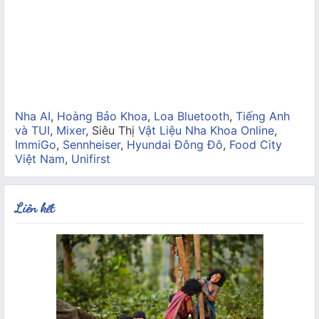
Nha AI
,
Hoàng Bảo Khoa
,
Loa Bluetooth
,
Tiếng Anh
và TUI
,
Mixer
, Siêu Thị
Vật Liệu Nha Khoa Online
,
ImmiGo
,
Sennheiser
,
Hyundai Đông Đô
,
Food City
Việt Nam
,
Unifirst
Liên kết