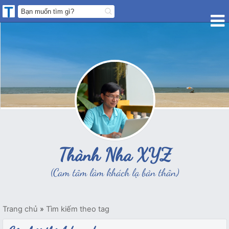
Thành Nha XYZ
(Cam tâm làm khách lạ bản thân)
Trang chủ
»
Tìm kiếm theo tag