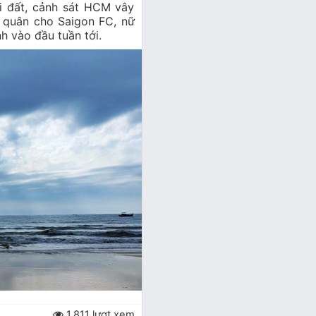
i đất, cảnh sát HCM vây
u quân cho Saigon FC, nữ
h vào đầu tuần tới.
1.811 lượt xem