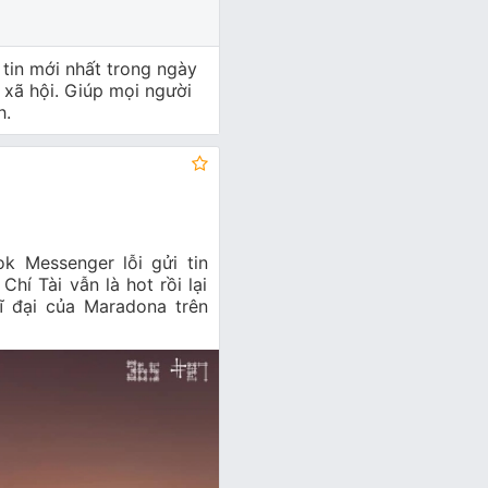
tin mới nhất trong ngày
 xã hội. Giúp mọi người
h.
0
k Messenger lỗi gửi tin
Chí Tài vẫn là hot rồi lại
vĩ đại của Maradona trên