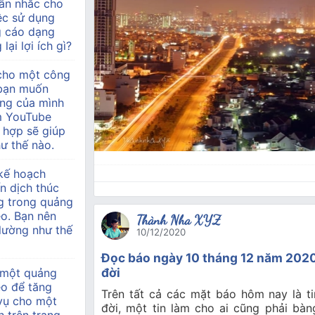
ân nhắc cho
ệc sử dụng
g cáo dạng
lại lợi ích gì?
 cho một công
à bạn muốn
àng của mình
m YouTube
 hợp sẽ giúp
ư thế nào.
kế hoạch
n dịch thúc
g trong quảng
o. Bạn nên
Thành Nha XYZ
 lường như thế
10/12/2020
Đọc báo ngày 10 tháng 12 năm 2020 
đời
 một quảng
eo để tăng
Trên tất cả các mặt báo hôm nay là ti
 vụ cho một
đời, một tin làm cho ai cũng phải bàn