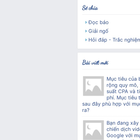
Sẻ chia
Đọc báo
Giải ngố
Hỏi đáp - Trắc nghiệ
Bài viết mới
Mục tiêu của 
rộng quy mô, 
suất CPA và ti
phí. Mục tiêu 
sau đây phù hợp với mục
ra?
Bạn đang xây
chiến dịch vid
Google với mụ