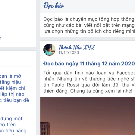
Đọc báo
Đọc báo là chuyên mục tổng hợp thông 
cũng như các bài viết nổi bật trên mạng
lựa chọn những tin bổ ích cho riêng mìn
m
Thành Nha XYZ
11/12/2020
Đọc báo ngày 11 tháng 12 năm 202
Tối qua dân tình náo loạn vụ Faceboo
bạn là mở
nhắn. Nhưng tin về thương tiếc nghệ sĩ 
tăng hiệu
tin Paolo Rossi qua đời làm đối thủ 
ết kiệm chi
thiên đàng. Chúng ta cùng xem lại nhé!
tiếp thị nào
 tiêu bạn đề
 dựng một
eo trên
c tiêu nâng