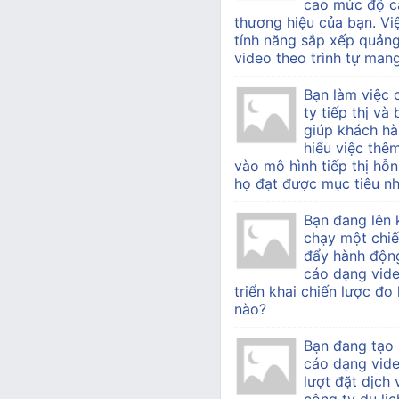
cao mức độ c
thương hiệu của bạn. Vi
tính năng sắp xếp quản
video theo trình tự mang 
Bạn làm việc
ty tiếp thị v
giúp khách h
hiểu việc thê
vào mô hình tiếp thị hỗn
họ đạt được mục tiêu nh
Bạn đang lên 
chạy một chiế
đẩy hành độn
cáo dạng vide
triển khai chiến lược đo
nào?
Bạn đang tạo
cáo dạng vid
lượt đặt dịch