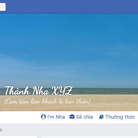
Thành Nha XYZ
(Cam tâm làm khách lạ bản thân)
I'm Nha
Sẻ chia
Thường thức
o