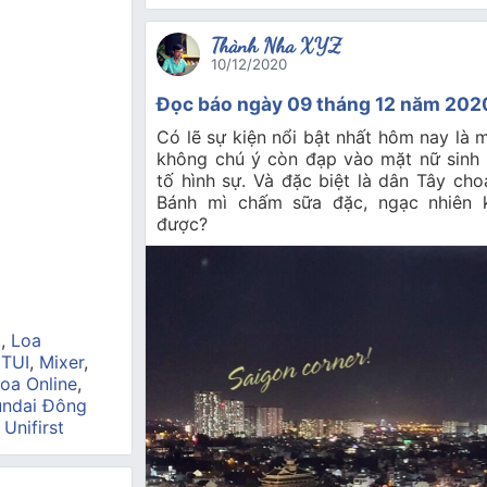
Thành Nha XYZ
10/12/2020
Đọc báo ngày 09 tháng 12 năm 202
Có lẽ sự kiện nổi bật nhất hôm nay là 
không chú ý còn đạp vào mặt nữ sinh 
tố hình sự. Và đặc biệt là dân Tây cho
Bánh mì chấm sữa đặc, ngạc nhiên k
được?
a
,
Loa
 TUI
,
Mixer
,
oa Online
,
ndai Đông
,
Unifirst