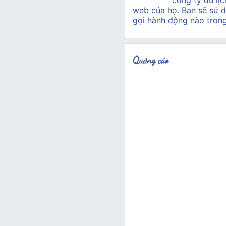
công ty du lịc
web của họ. Bạn sẽ sử d
gọi hành động nào tron
Quảng cáo