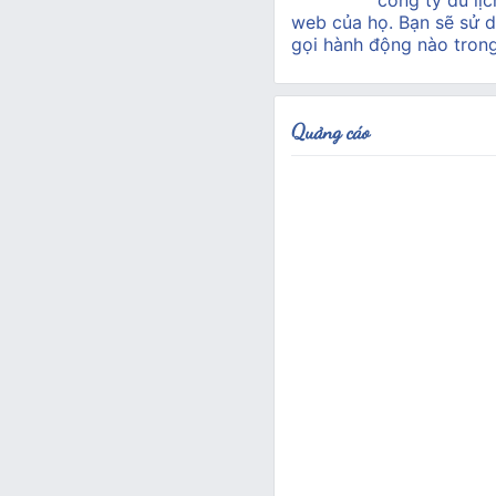
công ty du lịc
web của họ. Bạn sẽ sử d
gọi hành động nào tron
Quảng cáo