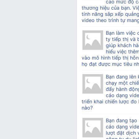
cao mức độ c
thương hiệu của bạn. Vi
tính năng sắp xếp quản
video theo trình tự mang 
Bạn làm việc
ty tiếp thị v
giúp khách h
hiểu việc thê
vào mô hình tiếp thị hỗn
họ đạt được mục tiêu nh
Bạn đang lên 
chạy một chiế
đẩy hành độn
cáo dạng vide
triển khai chiến lược đo
nào?
Bạn đang tạo
cáo dạng vid
lượt đặt dịch