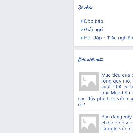
Sẻ chia
Đọc báo
Giải ngố
Hỏi đáp - Trắc nghiệ
Bài viết mới
Mục tiêu của 
rộng quy mô, 
suất CPA và ti
phí. Mục tiêu 
sau đây phù hợp với mục
ra?
Bạn đang xây
chiến dịch vid
Google với mụ