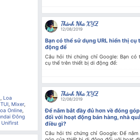
Thành Nha XYZ
12/08/2019
Bạn có thể sử dụng URL hiển thị cụ th
động để
Câu hỏi thi chứng chỉ Google: Bạn có 
cụ thể trên thiết bị di động để:
Thành Nha XYZ
a
,
Loa
12/08/2019
 TUI
,
Mixer
,
oa Online
,
Để nắm bắt đầy đủ hơn về đóng góp 
ndai Đông
đối với hoạt động bán hàng, nhà qu
,
Unifirst
điều gì?
Câu hỏi thi chứng chỉ Google: Để nắm
góp của thiết bị di động đối với hoạt 