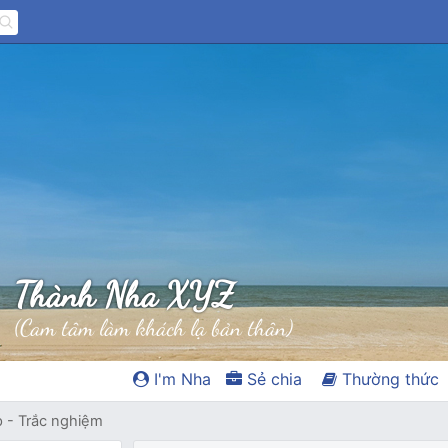
Thành Nha XYZ
(Cam tâm làm khách lạ bản thân)
I'm Nha
Sẻ chia
Thường thức
p - Trắc nghiệm