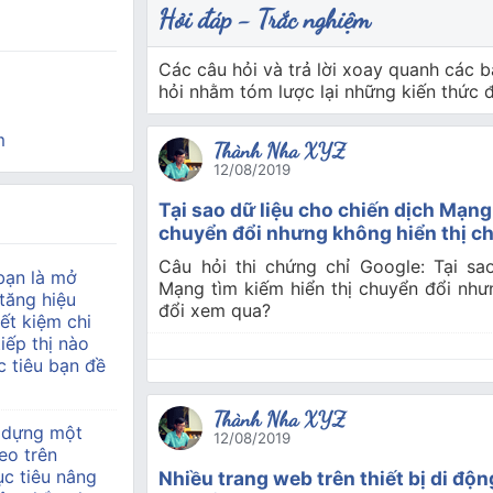
Hỏi đáp - Trắc nghiệm
Các câu hỏi và trả lời xoay quanh các b
hỏi nhằm tóm lược lại những kiến thức
m
Thành Nha XYZ
12/08/2019
Tại sao dữ liệu cho chiến dịch Mạng
chuyển đổi nhưng không hiển thị c
Câu hỏi thi chứng chỉ Google: Tại sa
bạn là mở
Mạng tìm kiếm hiển thị chuyển đổi như
tăng hiệu
đổi xem qua?
ết kiệm chi
tiếp thị nào
 tiêu bạn đề
Thành Nha XYZ
 dựng một
12/08/2019
eo trên
c tiêu nâng
Nhiều trang web trên thiết bị di độ