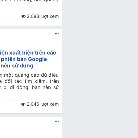
2.083 lượt xem
iện xuất hiện trên các
n phiên bản Google
n nên sử dụng
thị một quảng cáo đủ điều
a đối tác tìm kiếm, trên
 bị di động, bạn nên sử
2.046 lượt xem