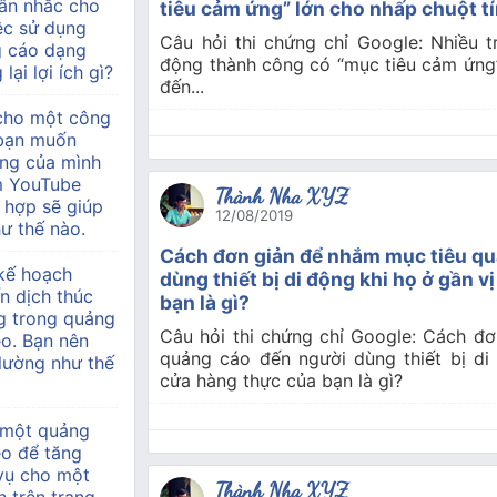
ân nhắc cho
tiêu cảm ứng” lớn cho nhấp chuột t
ệc sử dụng
Câu hỏi thi chứng chỉ Google: Nhiều tr
g cáo dạng
động thành công có “mục tiêu cảm ứng”
lại lợi ích gì?
đến...
 cho một công
à bạn muốn
àng của mình
m YouTube
Thành Nha XYZ
 hợp sẽ giúp
12/08/2019
ư thế nào.
Cách đơn giản để nhắm mục tiêu qu
kế hoạch
dùng thiết bị di động khi họ ở gần v
n dịch thúc
bạn là gì?
g trong quảng
Câu hỏi thi chứng chỉ Google: Cách đ
o. Bạn nên
quảng cáo đến người dùng thiết bị di 
 lường như thế
cửa hàng thực của bạn là gì?
 một quảng
eo để tăng
 vụ cho một
Thành Nha XYZ