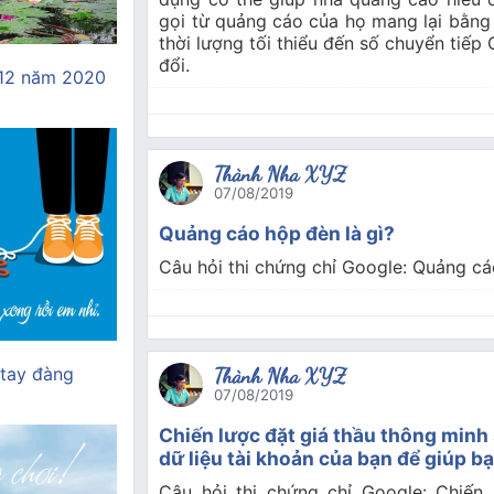
gọi từ quảng cáo của họ mang lại bằng 
thời lượng tối thiểu đến số chuyển tiế
đổi.
 12 năm 2020
Thành Nha XYZ
07/08/2019
Quảng cáo hộp đèn là gì?
Câu hỏi thi chứng chỉ Google: Quảng cá
 tay đàng
Thành Nha XYZ
07/08/2019
Chiến lược đặt giá thầu thông minh
dữ liệu tài khoản của bạn để giúp b
Câu hỏi thi chứng chỉ Google: Chiến 