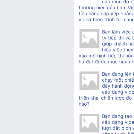
cao mức độ c
thương hiệu của bạn. Vi
tính năng sắp xếp quản
video theo trình tự mang 
Bạn làm việc
ty tiếp thị v
giúp khách h
hiểu việc thê
vào mô hình tiếp thị hỗn
họ đạt được mục tiêu nh
Bạn đang lên 
chạy một chiế
đẩy hành độn
cáo dạng vide
triển khai chiến lược đo
nào?
Bạn đang tạo
cáo dạng vid
lượt đặt dịch