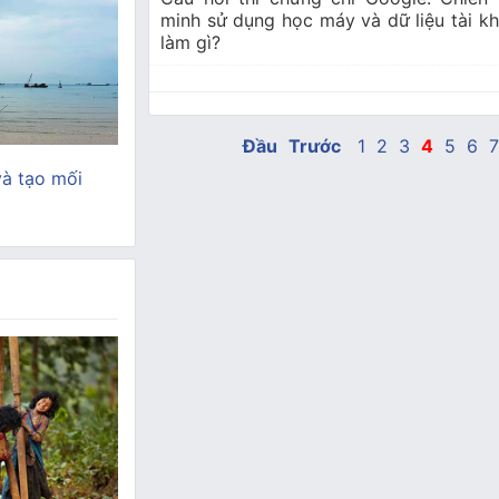
minh sử dụng học máy và dữ liệu tài k
làm gì?
Đầu
Trước
1
2
3
4
5
6
và tạo mối