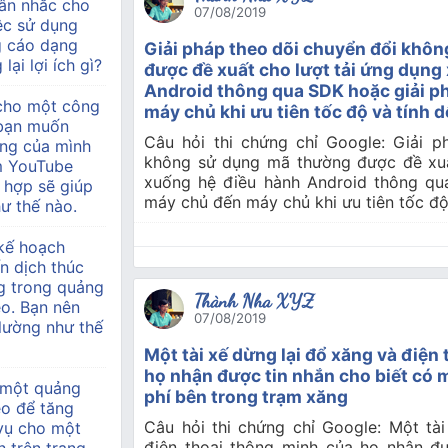
ân nhắc cho
07/08/2019
ệc sử dụng
g cáo dạng
Giải pháp theo dõi chuyển đổi khô
lại lợi ích gì?
được đề xuất cho lượt tải ứng dụng
Android thông qua SDK hoặc giải p
 cho một công
máy chủ khi ưu tiên tốc độ và tính d
à bạn muốn
Câu hỏi thi chứng chỉ Google: Giải p
àng của mình
không sử dụng mã thường được đề xuấ
m YouTube
xuống hệ điều hành Android thông qu
 hợp sẽ giúp
máy chủ đến máy chủ khi ưu tiên tốc độ 
ư thế nào.
kế hoạch
n dịch thúc
g trong quảng
Thành Nha XYZ
o. Bạn nên
07/08/2019
 lường như thế
Một tài xế dừng lại đổ xăng và điện
họ nhận được tin nhắn cho biết có 
 một quảng
phí bên trong trạm xăng
eo để tăng
Câu hỏi thi chứng chỉ Google: Một tà
 vụ cho một
điện thoại thông minh của họ nhận đư