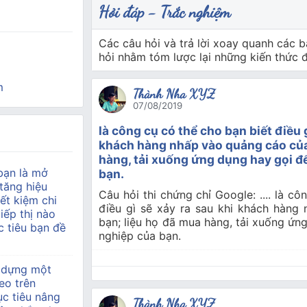
Hỏi đáp - Trắc nghiệm
Các câu hỏi và trả lời xoay quanh các b
hỏi nhằm tóm lược lại những kiến thức
m
Thành Nha XYZ
07/08/2019
là công cụ có thể cho bạn biết điều g
khách hàng nhấp vào quảng cáo của
hàng, tải xuống ứng dụng hay gọi 
bạn là mở
bạn.
tăng hiệu
Câu hỏi thi chứng chỉ Google: .... là c
ết kiệm chi
điều gì sẽ xảy ra sau khi khách hàng
tiếp thị nào
bạn; liệu họ đã mua hàng, tải xuống ứn
 tiêu bạn đề
nghiệp của bạn.
 dựng một
eo trên
c tiêu nâng
Thành Nha XYZ