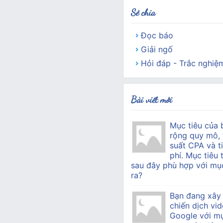
Sẻ chia
Đọc báo
Giải ngố
Hỏi đáp - Trắc nghiệ
Bài viết mới
Mục tiêu của 
rộng quy mô, 
suất CPA và ti
phí. Mục tiêu 
sau đây phù hợp với mục
ra?
Bạn đang xây
chiến dịch vid
Google với mụ