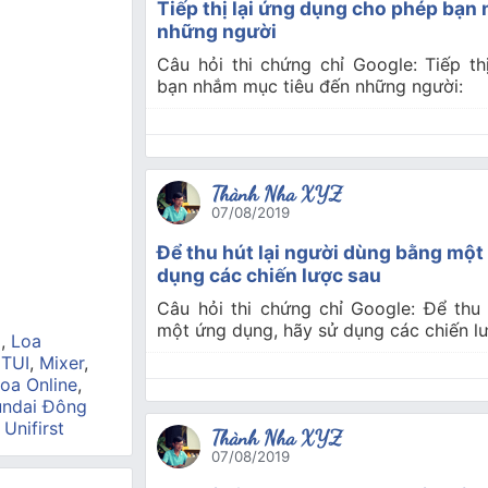
Tiếp thị lại ứng dụng cho phép bạn
những người
Câu hỏi thi chứng chỉ Google: Tiếp t
bạn nhắm mục tiêu đến những người:
Thành Nha XYZ
07/08/2019
Để thu hút lại người dùng bằng một
dụng các chiến lược sau
Câu hỏi thi chứng chỉ Google: Để thu
một ứng dụng, hãy sử dụng các chiến l
a
,
Loa
 TUI
,
Mixer
,
oa Online
,
ndai Đông
,
Unifirst
Thành Nha XYZ
07/08/2019