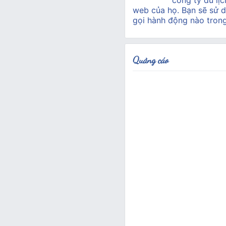
công ty du lịc
web của họ. Bạn sẽ sử d
gọi hành động nào tron
Quảng cáo