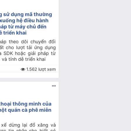
ng sử dụng mã thường
 xuống hệ điều hành
háp từ máy chủ đến
ễ triển khai
háp theo dõi chuyển đổi
t cho lượt tải ứng dụng
a SDK hoặc giải pháp từ
và tính dễ triển khai
1.562 lượt xem
 thoại thông minh của
một quán cà phê miễn
i xế dừng lại đổ xăng và
ợc tin nhắn cho biết có