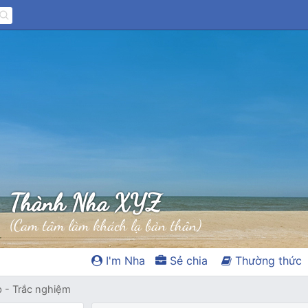
Thành Nha XYZ
(Cam tâm làm khách lạ bản thân)
I'm Nha
Sẻ chia
Thường thức
p - Trắc nghiệm