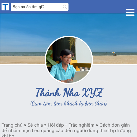
Thành Nha XYZ
(Cam tâm làm khách lạ bản thân)
Trang chủ
»
Sẻ chia
»
Hỏi đáp - Trắc nghiệm
»
Cách đơn giản
để nhắm mục tiêu quảng cáo đến người dùng thiết bị di động
khi họ...