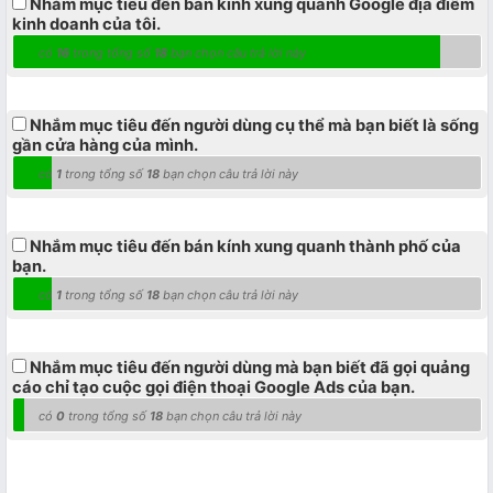
Nhắm mục tiêu đến bán kính xung quanh Google địa điểm
kinh doanh của tôi.
có
16
trong tổng số
18
bạn chọn câu trả lời này
Nhắm mục tiêu đến người dùng cụ thể mà bạn biết là sống
gần cửa hàng của mình.
có
1
trong tổng số
18
bạn chọn câu trả lời này
Nhắm mục tiêu đến bán kính xung quanh thành phố của
bạn.
có
1
trong tổng số
18
bạn chọn câu trả lời này
Nhắm mục tiêu đến người dùng mà bạn biết đã gọi quảng
cáo chỉ tạo cuộc gọi điện thoại Google Ads của bạn.
có
0
trong tổng số
18
bạn chọn câu trả lời này