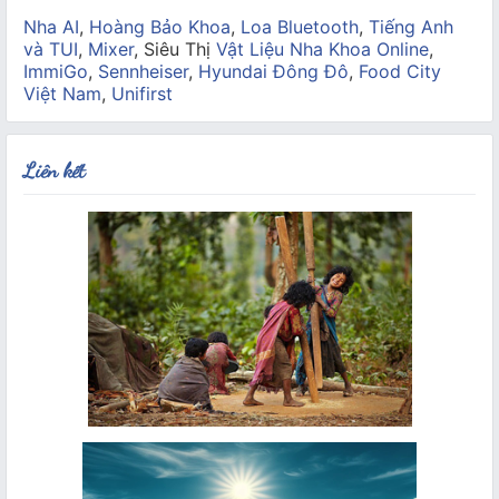
Nha AI
,
Hoàng Bảo Khoa
,
Loa Bluetooth
,
Tiếng Anh
và TUI
,
Mixer
, Siêu Thị
Vật Liệu Nha Khoa Online
,
ImmiGo
,
Sennheiser
,
Hyundai Đông Đô
,
Food City
Việt Nam
,
Unifirst
Liên kết