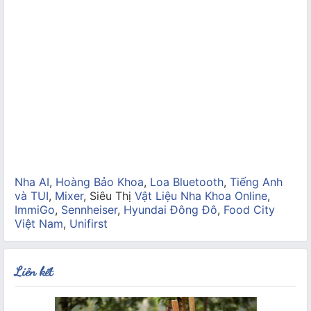
Nha AI
,
Hoàng Bảo Khoa
,
Loa Bluetooth
,
Tiếng Anh
và TUI
,
Mixer
, Siêu Thị
Vật Liệu Nha Khoa Online
,
ImmiGo
,
Sennheiser
,
Hyundai Đông Đô
,
Food City
Việt Nam
,
Unifirst
Liên kết