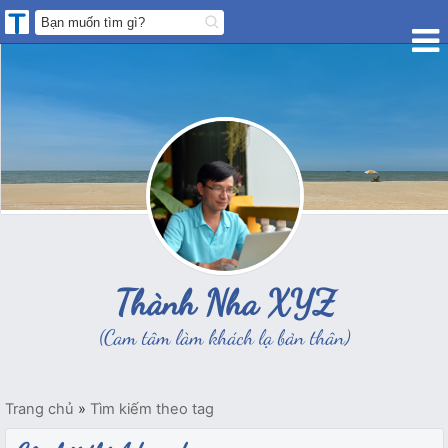
Thành Nha XYZ
(Cam tâm làm khách lạ bản thân)
Trang chủ
»
Tìm kiếm theo tag