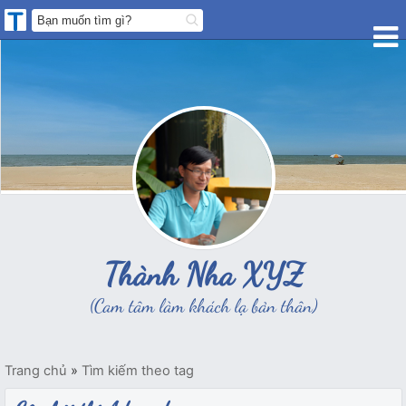
Thành Nha XYZ
(Cam tâm làm khách lạ bản thân)
Trang chủ
»
Tìm kiếm theo tag