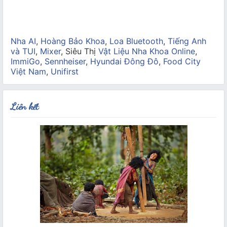
Nha AI
,
Hoàng Bảo Khoa
,
Loa Bluetooth
,
Tiếng Anh
và TUI
,
Mixer
, Siêu Thị
Vật Liệu Nha Khoa Online
,
ImmiGo
,
Sennheiser
,
Hyundai Đông Đô
,
Food City
Việt Nam
,
Unifirst
Liên kết