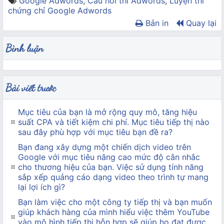
Google Adwords
,
Câu hỏi thi Adwords
,
Luyện thi
chứng chỉ Google Adwords
Bản in
Quay lại
Bình luận
Bài viết trước
Mục tiêu của bạn là mở rộng quy mô, tăng hiệu
suất CPA và tiết kiệm chi phí. Mục tiêu tiếp thị nào
sau đây phù hợp với mục tiêu bạn đề ra?
Bạn đang xây dựng một chiến dịch video trên
Google với mục tiêu nâng cao mức độ cân nhắc
cho thương hiệu của bạn. Việc sử dụng tính năng
sắp xếp quảng cáo dạng video theo trình tự mang
lại lợi ích gì?
Bạn làm việc cho một công ty tiếp thị và bạn muốn
giúp khách hàng của mình hiểu việc thêm YouTube
vào mô hình tiếp thị hỗn hợp sẽ giúp họ đạt được