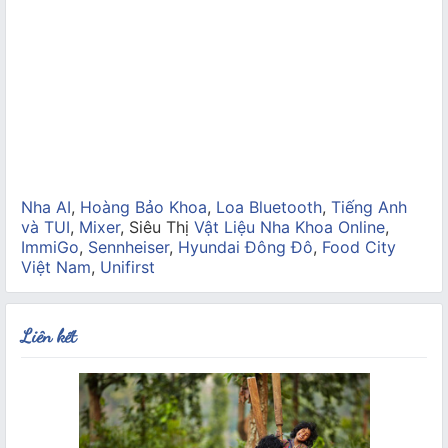
Nha AI
,
Hoàng Bảo Khoa
,
Loa Bluetooth
,
Tiếng Anh
và TUI
,
Mixer
, Siêu Thị
Vật Liệu Nha Khoa Online
,
ImmiGo
,
Sennheiser
,
Hyundai Đông Đô
,
Food City
Việt Nam
,
Unifirst
Liên kết