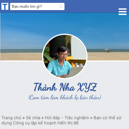
Thành Nha XYZ
(Cam tâm làm khách lạ bản thân)
Trang chủ
»
Sẻ chia
»
Hỏi đáp - Trắc nghiệm
»
Bạn có thể sử
dụng Công cụ lập kế hoạch hiển thị để