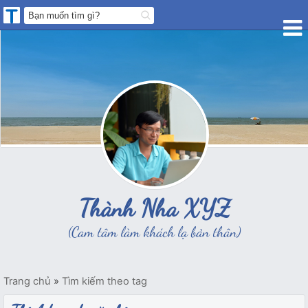
Thành Nha XYZ
(Cam tâm làm khách lạ bản thân)
Trang chủ
»
Tìm kiếm theo tag