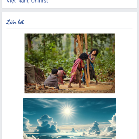
Việt Nam
,
Unifirst
Liên kết