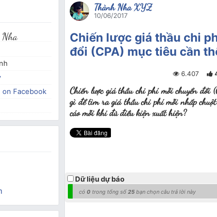
Thành Nha XYZ
10/06/2017
 Nha
Chiến lược giá thầu chi p
đổi (CPA) mục tiêu cần th
inh
6.407
y
Chiến lược giá thầu chi phí mỗi chuyển đổi 
e on Facebook
gì để tìm ra giá thầu chi phí mỗi nhấp chuộ
cáo mỗi khi đủ điều kiện xuất hiện?
Dữ liệu dự báo
m
có
0
trong tổng số
25
bạn chọn câu trả lời này