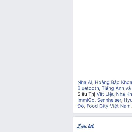
Nha AI
,
Hoàng Bảo Kho
Bluetooth
,
Tiếng Anh và
Siêu Thị
Vật Liệu Nha Kh
ImmiGo
,
Sennheiser
,
Hyu
Đô
,
Food City Việt Nam
Liên kết