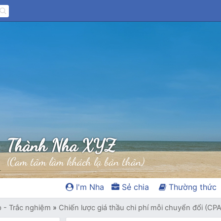
Thành Nha XYZ
(Cam tâm làm khách lạ bản thân)
I'm Nha
Sẻ chia
Thường thức
p - Trắc nghiệm
»
Chiến lược giá thầu chi phí mỗi chuyển đổi (CPA