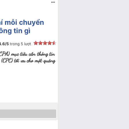
hí mỗi chuyển
ông tin gì
4.6
/
5
trong
5
lượt
(CPA) mục tiêu cần thông tin
t (CPC) tối ưu cho một quảng