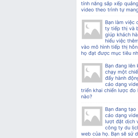
tính năng sắp xếp quản
video theo trình tự mang 
Bạn làm việc
ty tiếp thị v
giúp khách h
hiểu việc thê
vào mô hình tiếp thị hỗn
họ đạt được mục tiêu nh
Bạn đang lên 
chạy một chiế
đẩy hành độn
cáo dạng vide
triển khai chiến lược đo
nào?
Bạn đang tạo
cáo dạng vid
lượt đặt dịch
công ty du lịc
web của họ. Bạn sẽ sử d