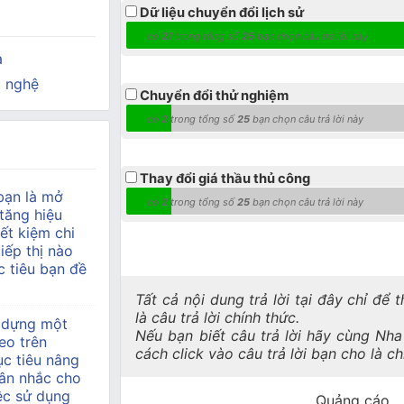
Dữ liệu chuyển đổi lịch sử
có
21
trong tổng số
25
bạn chọn câu trả lời này
a
 nghệ
Chuyển đổi thử nghiệm
có
2
trong tổng số
25
bạn chọn câu trả lời này
Thay đổi giá thầu thủ công
bạn là mở
có
2
trong tổng số
25
bạn chọn câu trả lời này
tăng hiệu
ết kiệm chi
tiếp thị nào
 tiêu bạn đề
Tất cả nội dung trả lời tại đây chỉ để
là câu trả lời chính thức.
 dựng một
Nếu bạn biết câu trả lời hãy cùng Nh
eo trên
cách click vào câu trả lời bạn cho là c
c tiêu nâng
ân nhắc cho
ệc sử dụng
Quảng cáo