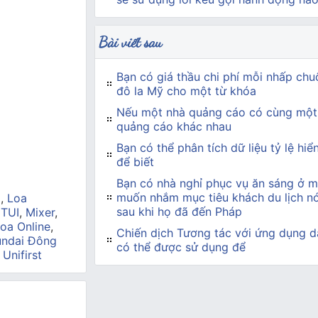
Bài viết sau
Bạn có giá thầu chi phí mỗi nhấp chuộ
đô la Mỹ cho một từ khóa
Nếu một nhà quảng cáo có cùng một
quảng cáo khác nhau
Bạn có thể phân tích dữ liệu tỷ lệ hiể
để biết
Bạn có nhà nghỉ phục vụ ăn sáng ở 
muốn nhắm mục tiêu khách du lịch nó
a
,
Loa
sau khi họ đã đến Pháp
 TUI
,
Mixer
,
oa Online
,
Chiến dịch Tương tác với ứng dụng dà
ndai Đông
có thể được sử dụng để
,
Unifirst