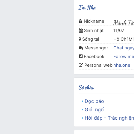
I'm Nha
Nickname
Mãnh Tử
Sinh nhật
11/07
Sống tại
Hồ Chí M
Messenger
Chat nga
Facebook
Follow m
Personal web
nha.one
Sẻ chia
Đọc báo
Giải ngố
Hỏi đáp - Trắc nghiệ