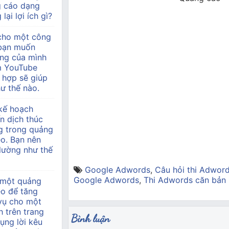
g cáo dạng
lại lợi ích gì?
 cho một công
à bạn muốn
àng của mình
m YouTube
 hợp sẽ giúp
ư thế nào.
kế hoạch
n dịch thúc
g trong quảng
o. Bạn nên
 lường như thế
Google Adwords
,
Câu hỏi thi Adwor
Google Adwords
,
Thi Adwords căn bản
 một quảng
eo để tăng
 vụ cho một
h trên trang
Bình luận
ụng lời kêu