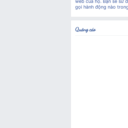
web của họ. Bạn sẽ sử d
gọi hành động nào tron
Quảng cáo