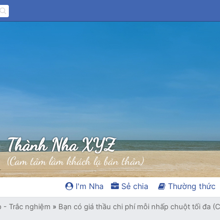
Thành Nha XYZ
(Cam tâm làm khách lạ bản thân)
I'm Nha
Sẻ chia
Thường thức
p - Trắc nghiệm
»
Bạn có giá thầu chi phí mỗi nhấp chuột tối đa (C