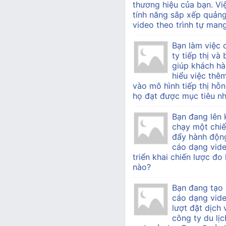
thương hiệu của bạn. Vi
tính năng sắp xếp quản
video theo trình tự mang 
Bạn làm việc
ty tiếp thị v
giúp khách h
hiểu việc thê
vào mô hình tiếp thị hỗn
họ đạt được mục tiêu nh
Bạn đang lên 
chạy một chiế
đẩy hành độn
cáo dạng vide
triển khai chiến lược đo
nào?
Bạn đang tạo
cáo dạng vid
lượt đặt dịch
công ty du lịc