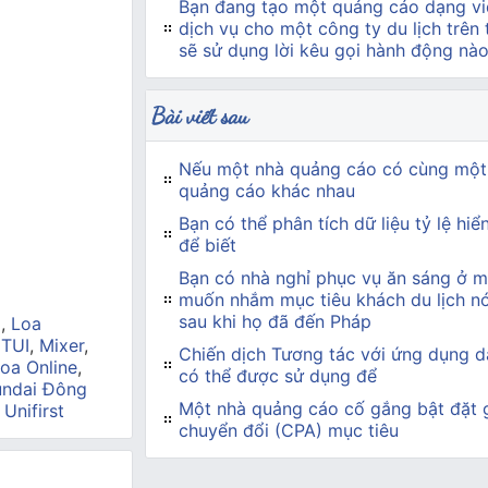
Bạn đang tạo một quảng cáo dạng vi
dịch vụ cho một công ty du lịch trên
sẽ sử dụng lời kêu gọi hành động nà
Bài viết sau
Nếu một nhà quảng cáo có cùng một
quảng cáo khác nhau
Bạn có thể phân tích dữ liệu tỷ lệ hiể
để biết
Bạn có nhà nghỉ phục vụ ăn sáng ở 
muốn nhắm mục tiêu khách du lịch nó
sau khi họ đã đến Pháp
a
,
Loa
 TUI
,
Mixer
,
Chiến dịch Tương tác với ứng dụng dà
oa Online
,
có thể được sử dụng để
ndai Đông
Một nhà quảng cáo cố gắng bật đặt g
,
Unifirst
chuyển đổi (CPA) mục tiêu