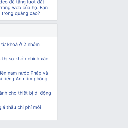
deo để tăng lượt đặt
 trang web của họ. Bạn
o trong quảng cáo?
 từ khoá ở 2 nhóm
n thị so khớp chính xác
miền nam nước Pháp và
i tiếng Anh tìm phòng
nh cho thiết bị di động
iá thầu chi phí mỗi