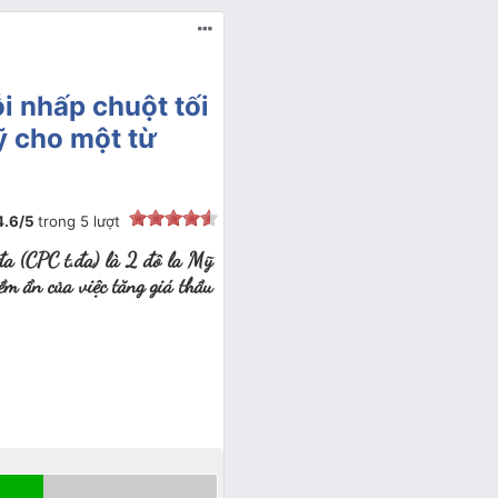
ỗi nhấp chuột tối
Mỹ cho một từ
4.6
/
5
trong
5
lượt
đa (CPC t.đa) là 2 đô la Mỹ
ềm ẩn của việc tăng giá thầu