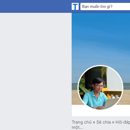
Trang chủ
»
Sẻ chia
»
Hỏi đá
một...