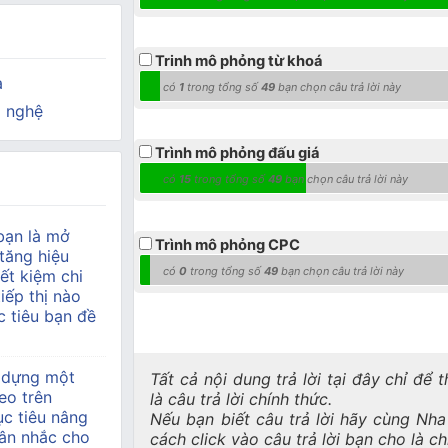
Trinh mô phỏng từ khoá
a
có
1
trong tổng số
49
bạn chọn câu trả lời này
 nghệ
Trình mô phỏng đấu giá
có
15
trong tổng số
49
bạn chọn câu trả lời này
bạn là mở
Trình mô phỏng CPC
tăng hiệu
có
0
trong tổng số
49
bạn chọn câu trả lời này
ết kiệm chi
tiếp thị nào
 tiêu bạn đề
 dựng một
Tất cả nội dung trả lời tại đây chỉ để
eo trên
là câu trả lời chính thức.
c tiêu nâng
Nếu bạn biết câu trả lời hãy cùng Nh
ân nhắc cho
cách click vào câu trả lời bạn cho là c