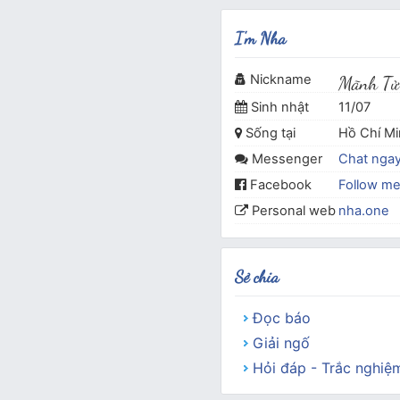
I'm Nha
Nickname
Mãnh Tử
Sinh nhật
11/07
Sống tại
Hồ Chí M
Messenger
Chat nga
Facebook
Follow m
Personal web
nha.one
Sẻ chia
Đọc báo
Giải ngố
Hỏi đáp - Trắc nghiệ