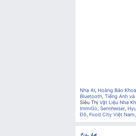
Nha AI
,
Hoàng Bảo Kho
Bluetooth
,
Tiếng Anh và
Siêu Thị
Vật Liệu Nha Kh
ImmiGo
,
Sennheiser
,
Hyu
Đô
,
Food City Việt Nam
Liên kết