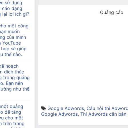
ệc sử dụng
g cáo dạng
Quảng cáo
lại lợi ích gì?
 cho một công
à bạn muốn
àng của mình
m YouTube
 hợp sẽ giúp
ư thế nào.
kế hoạch
n dịch thúc
g trong quảng
o. Bạn nên
 lường như thế
 một quảng
Google Adwords
,
Câu hỏi thi Adwor
eo để tăng
Google Adwords
,
Thi Adwords căn bản
 vụ cho một
h trên trang