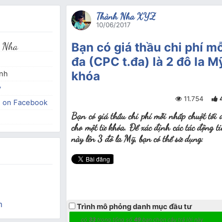
Thành Nha XYZ
10/06/2017
 Nha
Bạn có giá thầu chi phí m
đa (CPC t.đa) là 2 đô la 
khóa
inh
y
11.754
e on Facebook
Bạn có giá thầu chi phí mỗi nhấp chuột tối 
cho một từ khóa. Để xác định các tác động ti
này lên 3 đô la Mỹ, bạn có thể sử dụng:
m
Trình mô phỏng danh mục đầu tư
có
33
trong tổng số
49
bạn chọn câu trả lời này