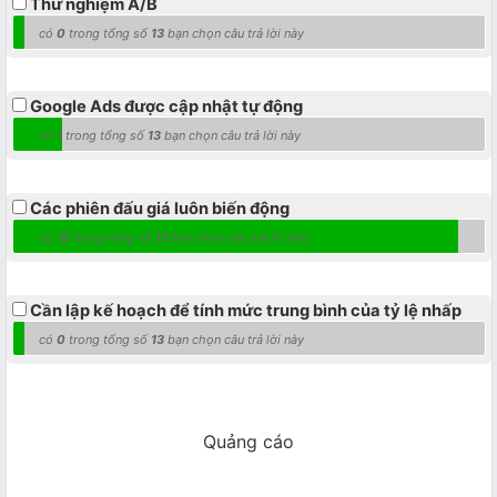
Thử nghiệm A/B
có
0
trong tổng số
13
bạn chọn câu trả lời này
Google Ads được cập nhật tự động
có
1
trong tổng số
13
bạn chọn câu trả lời này
Các phiên đấu giá luôn biến động
có
12
trong tổng số
13
bạn chọn câu trả lời này
Cần lập kế hoạch để tính mức trung bình của tỷ lệ nhấp
có
0
trong tổng số
13
bạn chọn câu trả lời này
Quảng cáo