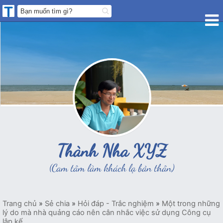
Thành Nha XYZ
(Cam tâm làm khách lạ bản thân)
Trang chủ
»
Sẻ chia
»
Hỏi đáp - Trắc nghiệm
»
Một trong những
lý do mà nhà quảng cáo nên cân nhắc việc sử dụng Công cụ
lập kế...