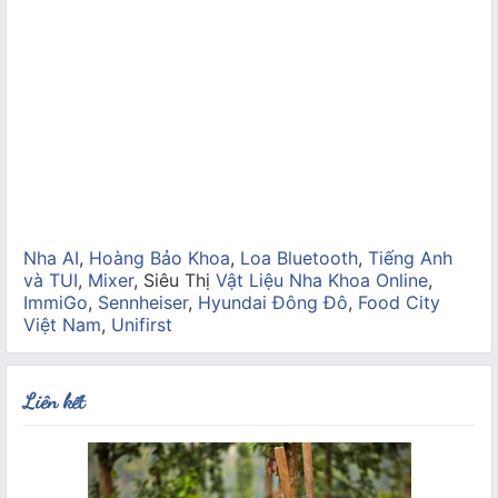
Nha AI
,
Hoàng Bảo Khoa
,
Loa Bluetooth
,
Tiếng Anh
và TUI
,
Mixer
, Siêu Thị
Vật Liệu Nha Khoa Online
,
ImmiGo
,
Sennheiser
,
Hyundai Đông Đô
,
Food City
Việt Nam
,
Unifirst
Liên kết