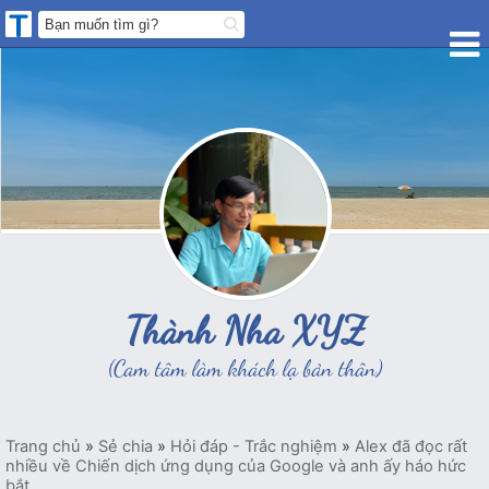
Thành Nha XYZ
(Cam tâm làm khách lạ bản thân)
Trang chủ
»
Sẻ chia
»
Hỏi đáp - Trắc nghiệm
»
Alex đã đọc rất
nhiều về Chiến dịch ứng dụng của Google và anh ấy háo hức
bắt...