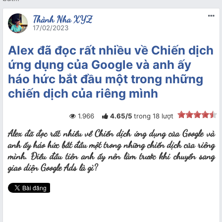
Thành Nha XYZ
17/02/2023
Alex đã đọc rất nhiều về Chiến dịch
ứng dụng của Google và anh ấy
háo hức bắt đầu một trong những
chiến dịch của riêng mình
1.966
4.65
/
5
trong
18
lượt
Alex đã đọc rất nhiều về Chiến dịch ứng dụng của Google và
anh ấy háo hức bắt đầu một trong những chiến dịch của riêng
mình. Điều đầu tiên anh ấy nên làm trước khi chuyển sang
giao diện Google Ads là gì?