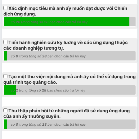
Xác định mục tiêu mà anh ấy muốn đạt được với Chiến
dịch ứng dụng.
có
26
trong tổng số
28
bạn chọn câu trả lời này
Tiến hành nghiên cứu kỹ lưỡng về các ứng dụng thuộc
các doanh nghiệp tương tự.
có
0
trong tổng số
28
bạn chọn câu trả lời này
Tạo một thư viện nội dung mà anh ấy có thể sử dụng trong
quá trình tạo quảng cáo.
có
2
trong tổng số
28
bạn chọn câu trả lời này
Thu thập phản hồi từ những người đã sử dụng ứng dụng
của anh ấy thường xuyên.
có
0
trong tổng số
28
bạn chọn câu trả lời này