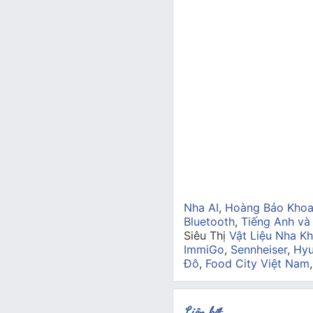
Nha AI
,
Hoàng Bảo Kho
Bluetooth
,
Tiếng Anh và
Siêu Thị
Vật Liệu Nha Kh
ImmiGo
,
Sennheiser
,
Hyu
Đô
,
Food City Việt Nam
Liên kết