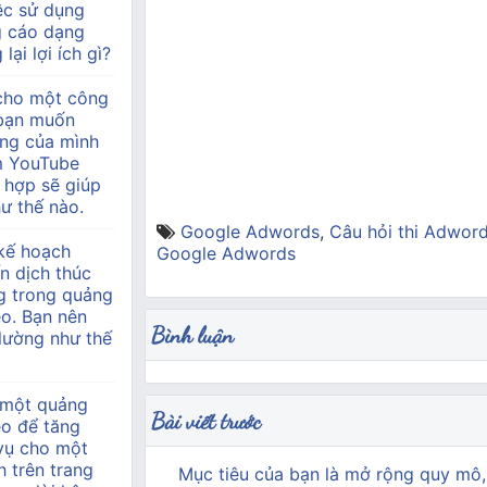
ệc sử dụng
g cáo dạng
lại lợi ích gì?
 cho một công
à bạn muốn
àng của mình
m YouTube
 hợp sẽ giúp
ư thế nào.
Google Adwords
,
Câu hỏi thi Adwor
kế hoạch
Google Adwords
n dịch thúc
g trong quảng
o. Bạn nên
Bình luận
 lường như thế
 một quảng
Bài viết trước
eo để tăng
 vụ cho một
h trên trang
Mục tiêu của bạn là mở rộng quy mô,