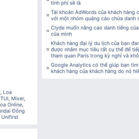
tính phí sẽ là
Tài khoản AdWords của khách hàng c
với một nhóm quảng cáo chứa danh s
Clyde muốn nâng cao danh tiếng của
của mình
Khách hàng đại lý du lịch của bạn đa
được nhắm mục tiêu rất cụ thể để ti
tham quan Paris trong kỳ nghỉ và kh
Google Analytics có thể giúp bạn tìm
khách hàng của khách hàng do nó hiể
a
,
Loa
 TUI
,
Mixer
,
oa Online
,
ndai Đông
,
Unifirst