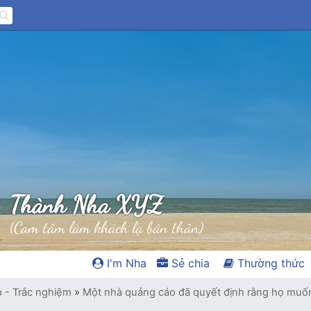
Thành Nha XYZ
(Cam tâm làm khách lạ bản thân)
I'm Nha
Sẻ chia
Thường thức
p - Trắc nghiệm
»
Một nhà quảng cáo đã quyết định rằng họ muốn 