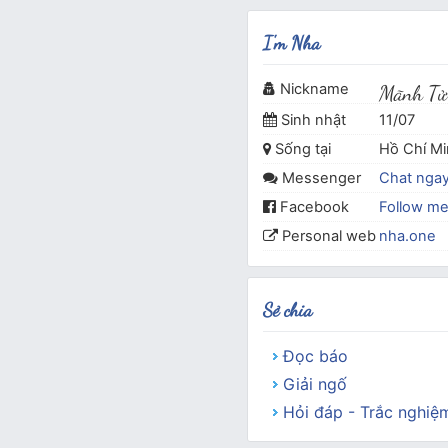
I'm Nha
Nickname
Mãnh Tử
Sinh nhật
11/07
Sống tại
Hồ Chí M
Messenger
Chat nga
Facebook
Follow m
Personal web
nha.one
Sẻ chia
Đọc báo
Giải ngố
Hỏi đáp - Trắc nghiệ