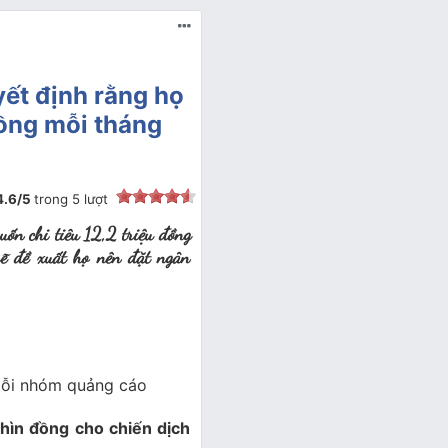
ết định rằng họ
đồng mỗi tháng
4.6
/
5
trong
5
lượt
ốn chi tiêu 12,2 triệu đồng
sẽ đề xuất họ nên đặt ngân
mỗi nhóm quảng cáo
hìn đồng cho chiến dịch