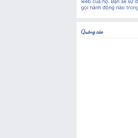
web của họ. Bạn sẽ sử d
gọi hành động nào tron
Quảng cáo