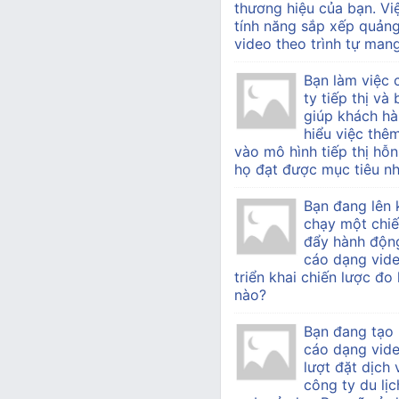
thương hiệu của bạn. Vi
tính năng sắp xếp quản
video theo trình tự mang 
Bạn làm việc
ty tiếp thị v
giúp khách h
hiểu việc thê
vào mô hình tiếp thị hỗn
họ đạt được mục tiêu nh
Bạn đang lên 
chạy một chiế
đẩy hành độn
cáo dạng vide
triển khai chiến lược đo
nào?
Bạn đang tạo
cáo dạng vid
lượt đặt dịch
công ty du lịc