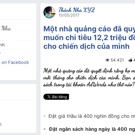
Thành Nha XYZ
15/05/2017
 Nha
Một nhà quảng cáo đã quy
muốn chi tiêu 12,2 triệu 
cho chiến dịch của mình
inh
y
54.421
e on Facebook
Một nhà quảng cáo đã quyết định rằng họ mu
mỗi tháng cho chiến dịch của mình. Bạn 
sách trong tài khoản AdWords như thế nào?
- Đặt giá thầu là 400 nghìn đồng cho 
m
- Đặt ngân sách hàng ngày là 400 ng