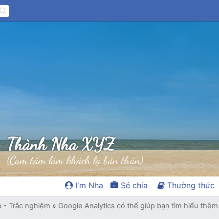
Thành Nha XYZ
(Cam tâm làm khách lạ bản thân)
I'm Nha
Sẻ chia
Thường thức
p - Trắc nghiệm
»
Google Analytics có thể giúp bạn tìm hiểu thê