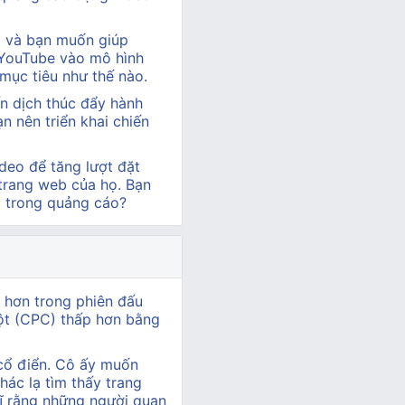
hị và bạn muốn giúp
 YouTube vào mô hình
 mục tiêu như thế nào.
n dịch thúc đẩy hành
 nên triển khai chiến
deo để tăng lượt đặt
 trang web của họ. Bạn
o trong quảng cáo?
o hơn trong phiên đấu
uột (CPC) thấp hơn bằng
cổ điển. Cô ấy muốn
ác lạ tìm thấy trang
ĩ rằng những người quan