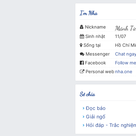
I'm Nha
Nickname
Mãnh Tử
Sinh nhật
11/07
Sống tại
Hồ Chí M
Messenger
Chat nga
Facebook
Follow m
Personal web
nha.one
Sẻ chia
Đọc báo
Giải ngố
Hỏi đáp - Trắc nghiệ