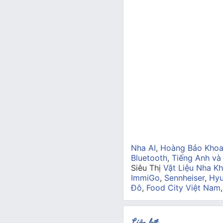
Nha AI
,
Hoàng Bảo Kho
Bluetooth
,
Tiếng Anh và
Siêu Thị
Vật Liệu Nha Kh
ImmiGo
,
Sennheiser
,
Hyu
Đô
,
Food City Việt Nam
Liên kết