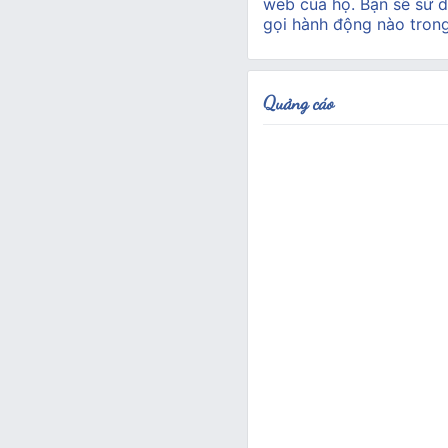
web của họ. Bạn sẽ sử d
gọi hành động nào tron
Quảng cáo