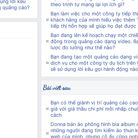
ụng lời kêu
theo trình tự mang lại lợi ích gì?
g quảng cáo?
Bạn làm việc cho một công ty tiếp t
khách hàng của mình hiểu việc thêm
tiếp thị hỗn hợp sẽ giúp họ đạt được
Bạn đang lên kế hoạch chạy một chiế
động trong quảng cáo dạng video. Bạn
lược đo lường như thế nào?
Bạn đang tạo một quảng cáo dạng vi
dịch vụ cho một công ty du lịch trên
sẽ sử dụng lời kêu gọi hành động nà
Bài viết sau
Bạn có thể giành vị trí quảng cáo ca
giá với giá thầu chi phí mỗi nhấp ch
cách
Donna bán áo phông hình bìa album 
những người đang tìm kiếm áo thun kh
web của mình, nhưng cô ấy cũng ngh