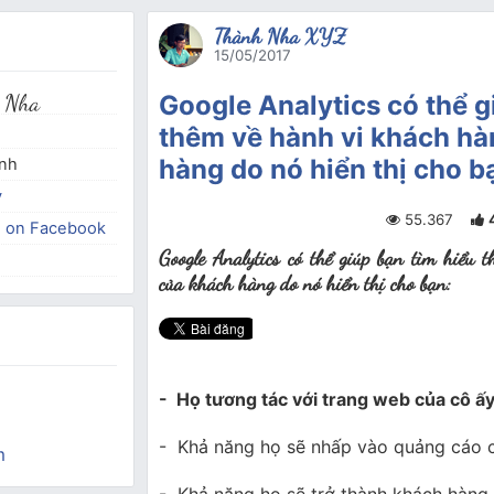
Thành Nha XYZ
15/05/2017
 Nha
Google Analytics có thể g
thêm về hành vi khách h
hàng do nó hiển thị cho b
inh
y
55.367
e on Facebook
Google Analytics có thể giúp bạn tìm hiểu
của khách hàng do nó hiển thị cho bạn:
- Họ tương tác với trang web của cô ấ
- Khả năng họ sẽ nhấp vào quảng cáo 
m