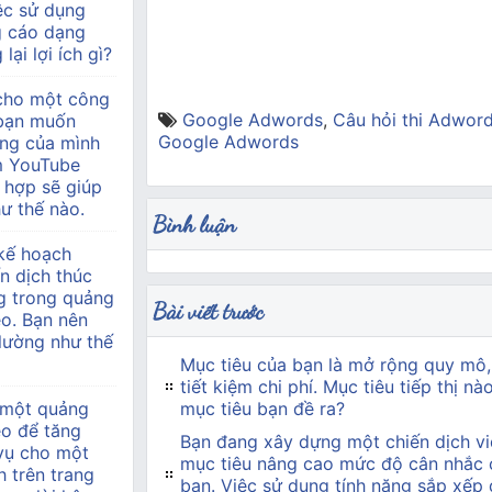
ệc sử dụng
g cáo dạng
lại lợi ích gì?
 cho một công
Google Adwords
,
Câu hỏi thi Adwor
à bạn muốn
Google Adwords
àng của mình
m YouTube
 hợp sẽ giúp
ư thế nào.
Bình luận
kế hoạch
n dịch thúc
g trong quảng
Bài viết trước
o. Bạn nên
 lường như thế
Mục tiêu của bạn là mở rộng quy mô,
tiết kiệm chi phí. Mục tiêu tiếp thị n
 một quảng
mục tiêu bạn đề ra?
eo để tăng
Bạn đang xây dựng một chiến dịch vi
 vụ cho một
mục tiêu nâng cao mức độ cân nhắc 
h trên trang
bạn. Việc sử dụng tính năng sắp xếp