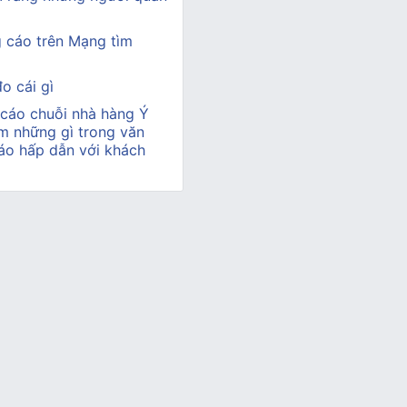
 cáo trên Mạng tìm
o cái gì
 cáo chuỗi nhà hàng Ý
m những gì trong văn
áo hấp dẫn với khách