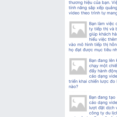
thương hiệu của bạn. Vi
tính năng sắp xếp quản
video theo trình tự mang 
Bạn làm việc
ty tiếp thị v
giúp khách h
hiểu việc thê
vào mô hình tiếp thị hỗn
họ đạt được mục tiêu nh
Bạn đang lên 
chạy một chiế
đẩy hành độn
cáo dạng vide
triển khai chiến lược đo
nào?
Bạn đang tạo
cáo dạng vid
lượt đặt dịch
công ty du lịc