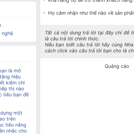
- Khả năng họ sẽ trở thành khách hàng
- Họ cảm nhận như thế nào về sản ph
a
Tất cả nội dung trả lời tại đây chỉ để
 nghệ
là câu trả lời chính thức.
Nếu bạn biết câu trả lời hãy cùng Nh
cách click vào câu trả lời bạn cho là c
Quảng cáo
bạn là mở
tăng hiệu
ết kiệm chi
tiếp thị nào
 tiêu bạn đề
 dựng một
eo trên
c tiêu nâng
ân nhắc cho