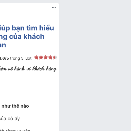
iúp bạn tìm hiểu
àng của khách
ạn
4.6
/
5
trong
5
lượt
 thêm về hành vi khách hàng
y như thế nào
của cô ấy