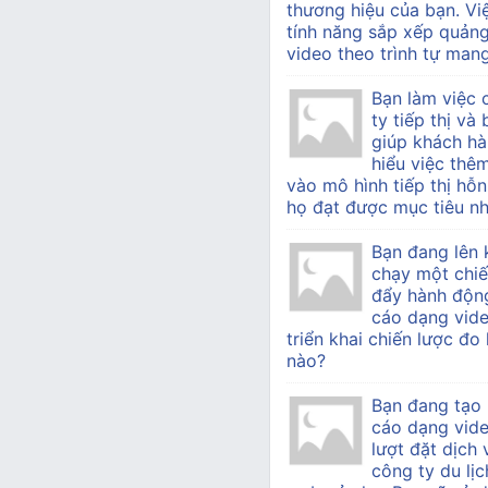
thương hiệu của bạn. Vi
tính năng sắp xếp quản
video theo trình tự mang 
Bạn làm việc
ty tiếp thị v
giúp khách h
hiểu việc thê
vào mô hình tiếp thị hỗn
họ đạt được mục tiêu nh
Bạn đang lên 
chạy một chiế
đẩy hành độn
cáo dạng vide
triển khai chiến lược đo
nào?
Bạn đang tạo
cáo dạng vid
lượt đặt dịch
công ty du lịc