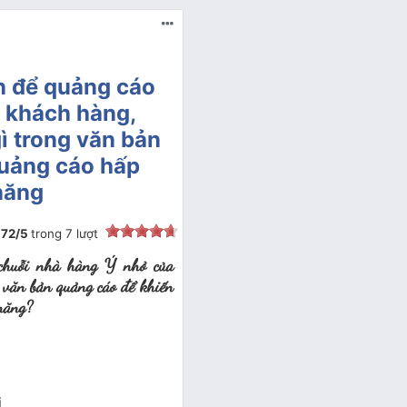
n để quảng cáo
 khách hàng,
ì trong văn bản
quảng cáo hấp
năng
.72
/
5
trong
7
lượt
 chuỗi nhà hàng Ý nhỏ của
 văn bản quảng cáo để khiến
 năng?
ị