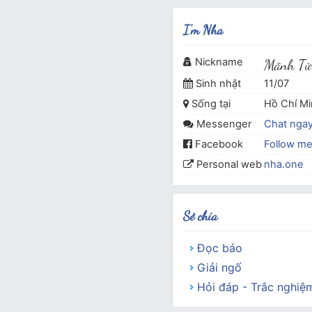
I'm Nha
Nickname
Mãnh Tử
Sinh nhật
11/07
Sống tại
Hồ Chí M
Messenger
Chat nga
Facebook
Follow m
Personal web
nha.one
Sẻ chia
Đọc báo
Giải ngố
Hỏi đáp - Trắc nghiệ