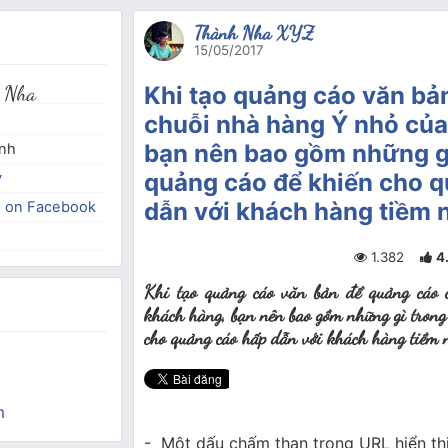
Thành Nha XYZ
15/05/2017
 Nha
Khi tạo quảng cáo văn bả
chuỗi nhà hàng Ý nhỏ của
bạn nên bao gồm những g
inh
quảng cáo để khiến cho 
y
dẫn với khách hàng tiềm 
e on Facebook
1.382
4
Khi tạo quảng cáo văn bản để quảng cáo
khách hàng, bạn nên bao gồm những gì trong
cho quảng cáo hấp dẫn với khách hàng tiềm
m
- Một dấu chấm than trong URL hiển th