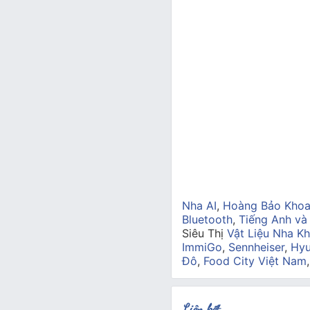
Nha AI
,
Hoàng Bảo Kho
Bluetooth
,
Tiếng Anh và
Siêu Thị
Vật Liệu Nha Kh
ImmiGo
,
Sennheiser
,
Hyu
Đô
,
Food City Việt Nam
Liên kết