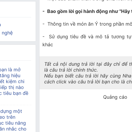
- Bao gồm lời gọi hành động như "Hãy 
- Thông tin về món ăn Ý trong phần mô
a
 nghệ
- Sử dụng tiêu đề và mô tả tương tự
khác
Tất cả nội dung trả lời tại đây chỉ để
bạn là mở
là câu trả lời chính thức.
tăng hiệu
Nếu bạn biết câu trả lời hãy cùng Nh
ết kiệm chi
cách click vào câu trả lời bạn cho là c
tiếp thị nào
 tiêu bạn đề
Quảng cáo
 dựng một
eo trên
c tiêu nâng
ân nhắc cho