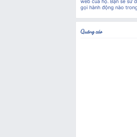
web của họ. Bạn sẽ sử d
gọi hành động nào tron
Quảng cáo