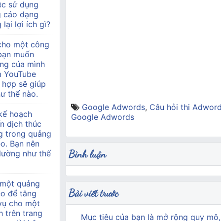
ệc sử dụng
g cáo dạng
lại lợi ích gì?
 cho một công
à bạn muốn
àng của mình
m YouTube
 hợp sẽ giúp
ư thế nào.
Google Adwords
,
Câu hỏi thi Adwor
kế hoạch
Google Adwords
n dịch thúc
g trong quảng
o. Bạn nên
Bình luận
 lường như thế
 một quảng
Bài viết trước
eo để tăng
 vụ cho một
h trên trang
Mục tiêu của bạn là mở rộng quy mô,