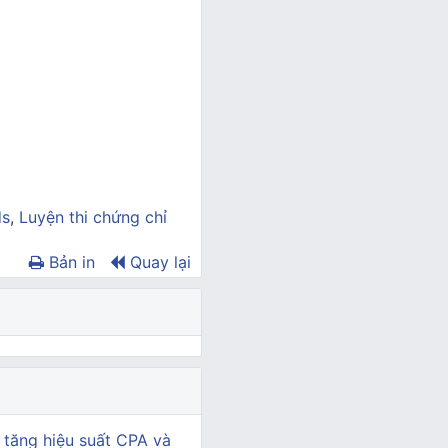
ds
,
Luyện thi chứng chỉ
Bản in
Quay lại
 tăng hiệu suất CPA và