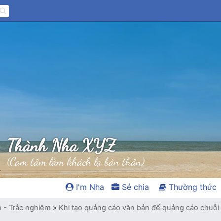
Thành Nha XYZ
(Cam tâm làm khách lạ bản thân)
I'm Nha
Sẻ chia
Thường thức
p - Trắc nghiệm
»
Khi tạo quảng cáo văn bản để quảng cáo chuỗi