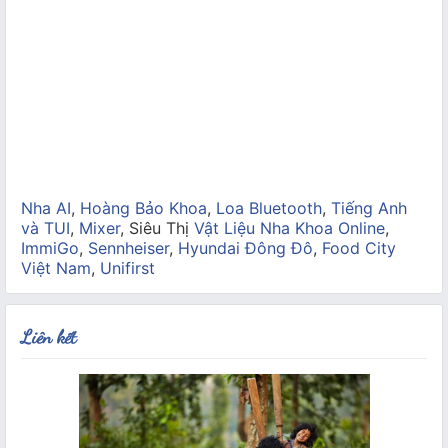
Nha AI
,
Hoàng Bảo Khoa
,
Loa Bluetooth
,
Tiếng Anh
và TUI
,
Mixer
, Siêu Thị
Vật Liệu Nha Khoa Online
,
ImmiGo
,
Sennheiser
,
Hyundai Đông Đô
,
Food City
Việt Nam
,
Unifirst
Liên kết