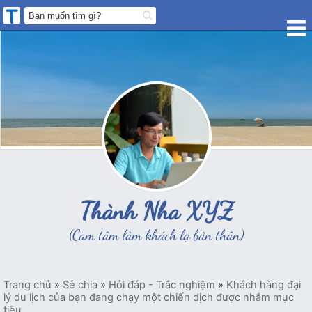
Thành Nha XYZ
(Cam tâm làm khách lạ bản thân)
Trang chủ
»
Sẻ chia
»
Hỏi đáp - Trắc nghiệm
»
Khách hàng đại
lý du lịch của bạn đang chạy một chiến dịch được nhắm mục
tiêu...