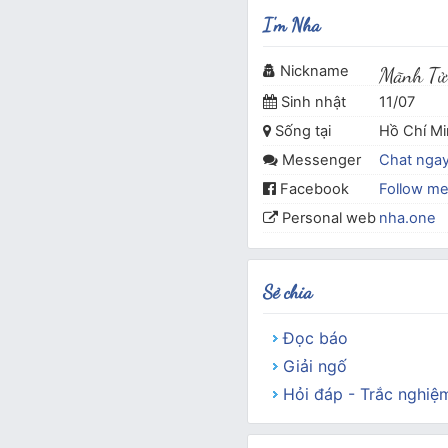
I'm Nha
Nickname
Mãnh Tử
Sinh nhật
11/07
Sống tại
Hồ Chí M
Messenger
Chat nga
Facebook
Follow m
Personal web
nha.one
Sẻ chia
Đọc báo
Giải ngố
Hỏi đáp - Trắc nghiệ