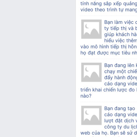
tính năng sắp xếp quản
video theo trình tự mang 
Bạn làm việc
ty tiếp thị v
giúp khách h
hiểu việc thê
vào mô hình tiếp thị hỗn
họ đạt được mục tiêu nh
Bạn đang lên 
chạy một chiế
đẩy hành độn
cáo dạng vide
triển khai chiến lược đo
nào?
Bạn đang tạo
cáo dạng vid
lượt đặt dịch
công ty du lịc
web của họ. Bạn sẽ sử d