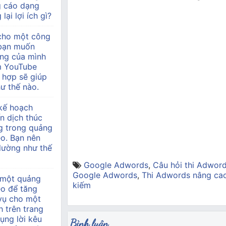
g cáo dạng
lại lợi ích gì?
 cho một công
à bạn muốn
àng của mình
m YouTube
 hợp sẽ giúp
ư thế nào.
kế hoạch
n dịch thúc
g trong quảng
o. Bạn nên
 lường như thế
Google Adwords
,
Câu hỏi thi Adwor
Google Adwords
,
Thi Adwords nâng ca
 một quảng
kiếm
eo để tăng
 vụ cho một
h trên trang
ụng lời kêu
Bình luận