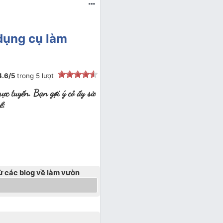
dụng cụ làm
4.6
/
5
trong
5
lượt
c tuyến. Bạn gợi ý cô ấy sử
ể:
ừ các blog về làm vườn