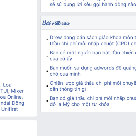
sẽ sử dụng lời kêu gọi hành động nà
Bài viết sau
Drew đang bán sách giáo khoa môn t
thầu chi phí mỗi nhấp chuột (CPC) c
Bạn có một người bạn bắt đầu chiến 
của cô ấy
Bạn muốn sử dụng adwords để quảng 
chó của mình
Chiến lược giá thầu chi phí mỗi chuy
a
,
Loa
cần thông tin gì
 TUI
,
Mixer
,
oa Online
,
Bạn có giá thầu chi phí mỗi nhấp chuộ
ndai Đông
đô la Mỹ cho một từ khóa
,
Unifirst