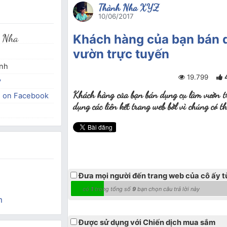
Thành Nha XYZ
10/06/2017
 Nha
Khách hàng của bạn bán 
vườn trực tuyến
inh
19.799
y
Khách hàng của bạn bán dụng cụ làm vườn trự
e on Facebook
dụng các liên kết trang web bởl vì chúng có th
Đưa mọi người đến trang web của cô ấy t
có
1
trong tổng số
9
bạn chọn câu trả lời này
m
Được sử dụng với Chiến dịch mua sắm