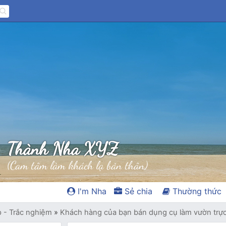
Thành Nha XYZ
(Cam tâm làm khách lạ bản thân)
I'm Nha
Sẻ chia
Thường thức
p - Trắc nghiệm
»
Khách hàng của bạn bán dụng cụ làm vườn trự