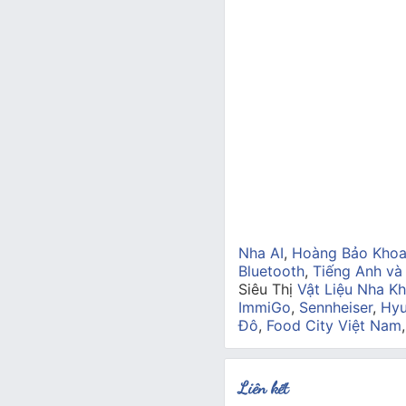
Nha AI
,
Hoàng Bảo Kho
Bluetooth
,
Tiếng Anh và
Siêu Thị
Vật Liệu Nha Kh
ImmiGo
,
Sennheiser
,
Hyu
Đô
,
Food City Việt Nam
Liên kết