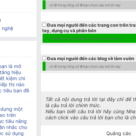
có
0
trong tổng số
9
bạn chọn câu trả lời này
a
Đưa mọi người đến các trang con trên tr
 nghệ
tay, dụng cụ và phân bón
có
8
trong tổng số
9
bạn chọn câu trả lời này
Đưa mọi người đến các blog về làm vườn
bạn là mở
có
0
trong tổng số
9
bạn chọn câu trả lời này
tăng hiệu
ết kiệm chi
tiếp thị nào
 tiêu bạn đề
Tất cả nội dung trả lời tại đây chỉ để
là câu trả lời chính thức.
 dựng một
Nếu bạn biết câu trả lời hãy cùng Nh
eo trên
cách click vào câu trả lời bạn cho là c
c tiêu nâng
ân nhắc cho
ệc sử dụng
Quảng cáo