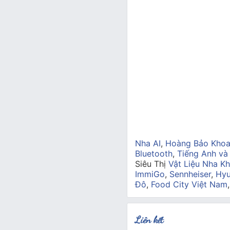
Nha AI
,
Hoàng Bảo Kho
Bluetooth
,
Tiếng Anh và
Siêu Thị
Vật Liệu Nha Kh
ImmiGo
,
Sennheiser
,
Hyu
Đô
,
Food City Việt Nam
Liên kết