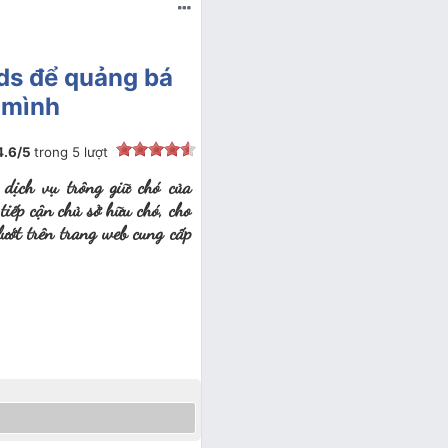
ds để quảng bá
 mình
4.6
/
5
trong
5
lượt
ịch vụ trông giữ chó của
tiếp cận chủ sở hữu chó, cho
ướt trên trang web cung cấp