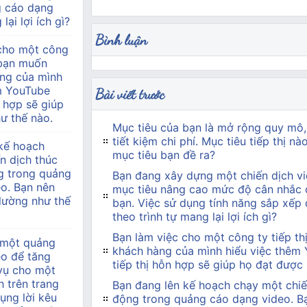
g cáo dạng
lại lợi ích gì?
Bình luận
 cho một công
à bạn muốn
àng của mình
m YouTube
Bài viết trước
 hợp sẽ giúp
ư thế nào.
Mục tiêu của bạn là mở rộng quy mô,
tiết kiệm chi phí. Mục tiêu tiếp thị n
kế hoạch
mục tiêu bạn đề ra?
n dịch thúc
g trong quảng
Bạn đang xây dựng một chiến dịch vi
o. Bạn nên
mục tiêu nâng cao mức độ cân nhắc 
 lường như thế
bạn. Việc sử dụng tính năng sắp xếp
theo trình tự mang lại lợi ích gì?
Bạn làm việc cho một công ty tiếp t
 một quảng
khách hàng của mình hiểu việc thêm
eo để tăng
tiếp thị hỗn hợp sẽ giúp họ đạt được
 vụ cho một
h trên trang
Bạn đang lên kế hoạch chạy một chiế
ụng lời kêu
động trong quảng cáo dạng video. Bạn