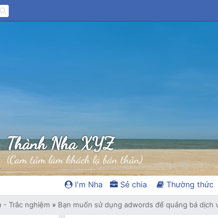
Thành Nha XYZ
(Cam tâm làm khách lạ bản thân)
I'm Nha
Sẻ chia
Thường thức
p - Trắc nghiệm
»
Bạn muốn sử dụng adwords để quảng bá dịch v