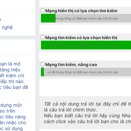
Mạng hiển thị có lựa chọn tìm kiếm
a
có
2
trong tổng số
24
bạn chọn câu trả lời này
 nghệ
Mạng tìm kiếm có lựa chọn hiển thị
có
20
trong tổng số
24
bạn chọn câu trả lời này
bạn là mở
Mạng tìm kiếm, nâng cao
tăng hiệu
có
0
trong tổng số
24
bạn chọn câu trả lời này
ết kiệm chi
tiếp thị nào
 tiêu bạn đề
Tất cả nội dung trả lời tại đây chỉ để
 dựng một
là câu trả lời chính thức.
eo trên
Nếu bạn biết câu trả lời hãy cùng Nh
c tiêu nâng
cách click vào câu trả lời bạn cho là c
ân nhắc cho
ệc sử dụng