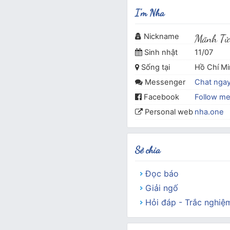
I'm Nha
Nickname
Mãnh Tử
Sinh nhật
11/07
Sống tại
Hồ Chí M
Messenger
Chat nga
Facebook
Follow m
Personal web
nha.one
Sẻ chia
Đọc báo
Giải ngố
Hỏi đáp - Trắc nghiệ