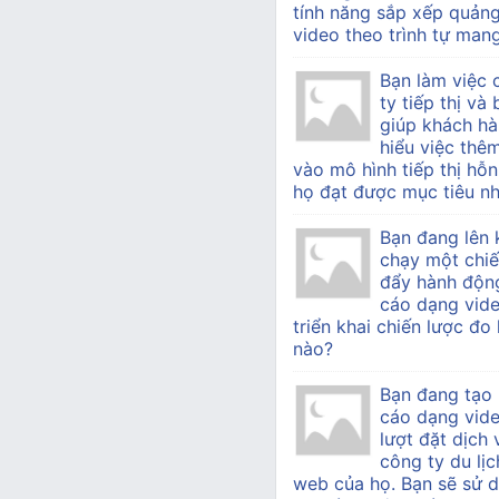
tính năng sắp xếp quản
video theo trình tự mang 
Bạn làm việc
ty tiếp thị v
giúp khách h
hiểu việc thê
vào mô hình tiếp thị hỗn
họ đạt được mục tiêu nh
Bạn đang lên 
chạy một chiế
đẩy hành độn
cáo dạng vide
triển khai chiến lược đo
nào?
Bạn đang tạo
cáo dạng vid
lượt đặt dịch
công ty du lịc
web của họ. Bạn sẽ sử d