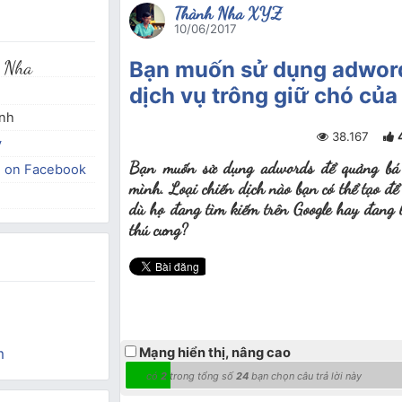
Thành Nha XYZ
10/06/2017
 Nha
Bạn muốn sử dụng adwor
dịch vụ trông giữ chó của
inh
38.167
y
Bạn muốn sử dụng adwords để quảng bá d
e on Facebook
mình. Loại chiến dịch nào bạn có thể tạo để 
dù họ đang tìm kiếm trên Google hay đang l
thú cưng?
m
Mạng hiển thị, nâng cao
có
2
trong tổng số
24
bạn chọn câu trả lời này