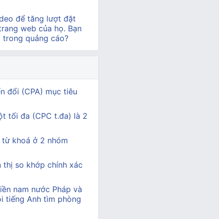
deo để tăng lượt đặt
 trang web của họ. Bạn
o trong quảng cáo?
ển đổi (CPA) mục tiêu
t tối đa (CPC t.đa) là 2
 từ khoá ở 2 nhóm
n thị so khớp chính xác
miền nam nước Pháp và
i tiếng Anh tìm phòng