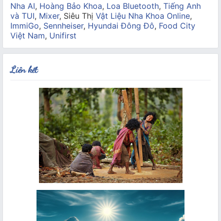
Nha AI
,
Hoàng Bảo Khoa
,
Loa Bluetooth
,
Tiếng Anh
và TUI
,
Mixer
, Siêu Thị
Vật Liệu Nha Khoa Online
,
ImmiGo
,
Sennheiser
,
Hyundai Đông Đô
,
Food City
Việt Nam
,
Unifirst
Liên kết