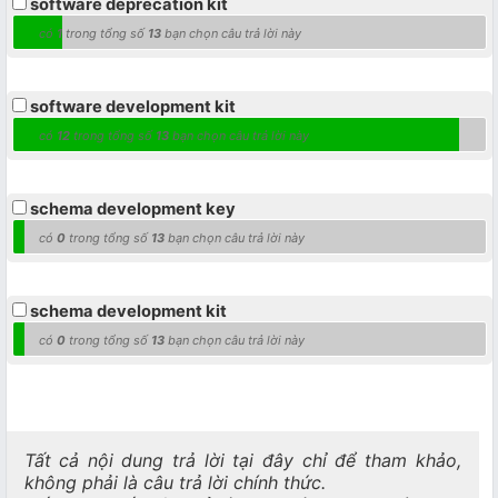
software deprecation kit
có
1
trong tổng số
13
bạn chọn câu trả lời này
software development kit
có
12
trong tổng số
13
bạn chọn câu trả lời này
schema development key
có
0
trong tổng số
13
bạn chọn câu trả lời này
schema development kit
có
0
trong tổng số
13
bạn chọn câu trả lời này
Tất cả nội dung trả lời tại đây chỉ để tham khảo,
không phải là câu trả lời chính thức.