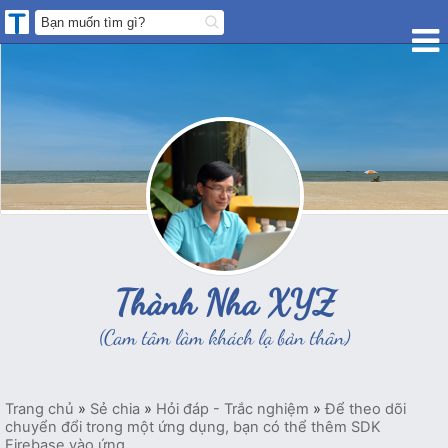
Thành Nha XYZ
(Cam tâm làm khách lạ bản thân)
Trang chủ
»
Sẻ chia
»
Hỏi đáp - Trắc nghiệm
»
Để theo dõi
chuyển đổi trong một ứng dụng, bạn có thể thêm SDK
Firebase vào ứng...