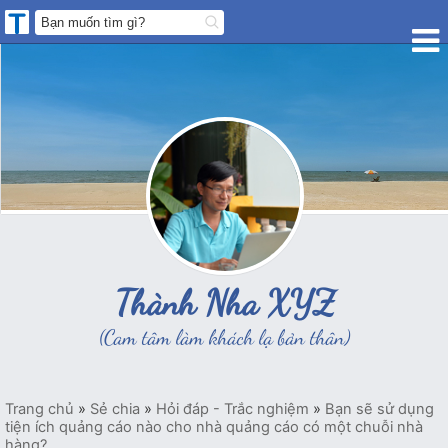
Thành Nha XYZ
(Cam tâm làm khách lạ bản thân)
Trang chủ
»
Sẻ chia
»
Hỏi đáp - Trắc nghiệm
»
Bạn sẽ sử dụng
tiện ích quảng cáo nào cho nhà quảng cáo có một chuỗi nhà
hàng?