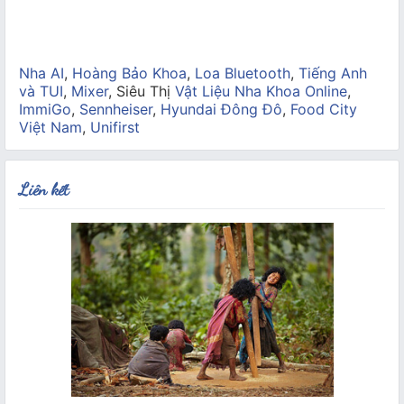
Nha AI
,
Hoàng Bảo Khoa
,
Loa Bluetooth
,
Tiếng Anh
và TUI
,
Mixer
, Siêu Thị
Vật Liệu Nha Khoa Online
,
ImmiGo
,
Sennheiser
,
Hyundai Đông Đô
,
Food City
Việt Nam
,
Unifirst
Liên kết