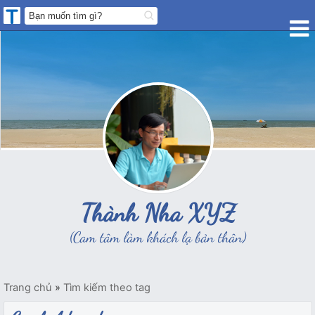
Thành Nha XYZ
(Cam tâm làm khách lạ bản thân)
Trang chủ
»
Tìm kiếm theo tag