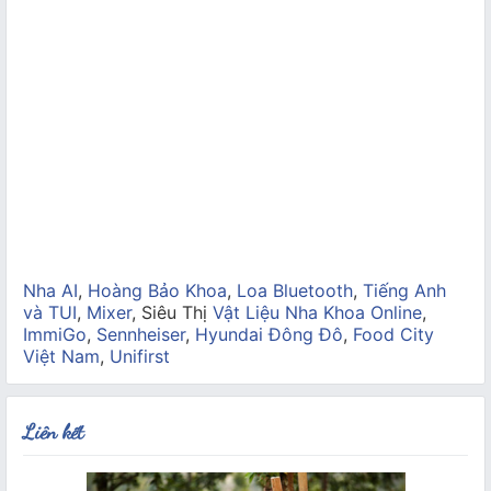
Nha AI
,
Hoàng Bảo Khoa
,
Loa Bluetooth
,
Tiếng Anh
và TUI
,
Mixer
, Siêu Thị
Vật Liệu Nha Khoa Online
,
ImmiGo
,
Sennheiser
,
Hyundai Đông Đô
,
Food City
Việt Nam
,
Unifirst
Liên kết