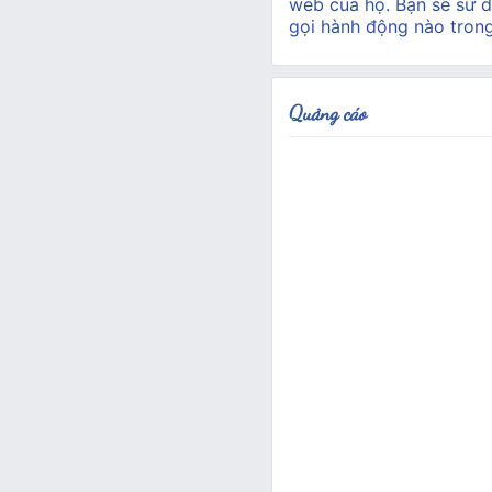
web của họ. Bạn sẽ sử d
gọi hành động nào tron
Quảng cáo