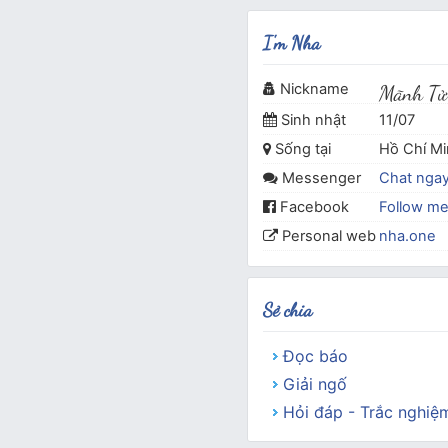
I'm Nha
Nickname
Mãnh Tử
Sinh nhật
11/07
Sống tại
Hồ Chí M
Messenger
Chat nga
Facebook
Follow m
Personal web
nha.one
Sẻ chia
Đọc báo
Giải ngố
Hỏi đáp - Trắc nghiệ