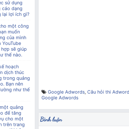
ệc sử dụng
g cáo dạng
lại lợi ích gì?
 cho một công
à bạn muốn
àng của mình
m YouTube
 hợp sẽ giúp
ư thế nào.
kế hoạch
n dịch thúc
g trong quảng
o. Bạn nên
 lường như thế
Google Adwords
,
Câu hỏi thi Adwor
Google Adwords
 một quảng
eo để tăng
Bình luận
 vụ cho một
h trên trang