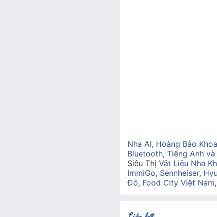
Nha AI
,
Hoàng Bảo Kho
Bluetooth
,
Tiếng Anh và
Siêu Thị
Vật Liệu Nha Kh
ImmiGo
,
Sennheiser
,
Hyu
Đô
,
Food City Việt Nam
Liên kết