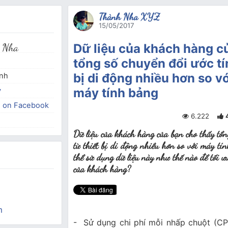
Thành Nha XYZ
15/05/2017
 Nha
Dữ liệu của khách hàng c
tổng số chuyển đổi ước tí
bị di động nhiều hơn so v
inh
máy tính bảng
y
e on Facebook
6.222
Dữ liệu của khách hàng của bạn cho thấy tổn
từ thiết bị di động nhiều hơn so với máy tí
thể sử dụng dữ liệu này như thế nào để tối ư
của khách hàng?
m
- Sử dụng chi phí mỗi nhấp chuột (CP