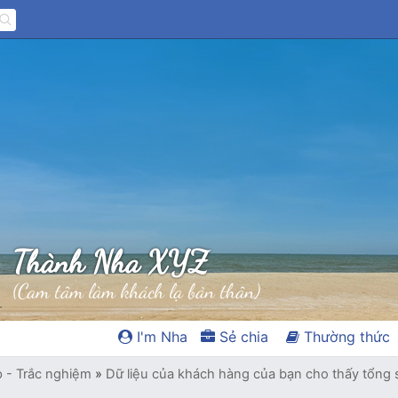
Thành Nha XYZ
(Cam tâm làm khách lạ bản thân)
I'm Nha
Sẻ chia
Thường thức
p - Trắc nghiệm
»
Dữ liệu của khách hàng của bạn cho thấy tổng 