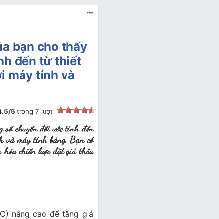
ủa bạn cho thấy
nh đến từ thiết
ới máy tính và
4.5
/
5
trong
7
lượt
g số chuyển đổi ước tính đến
nh và máy tính bảng. Bạn có
u hóa chiến lược đặt giá thầu
C) nâng cao để tăng giá