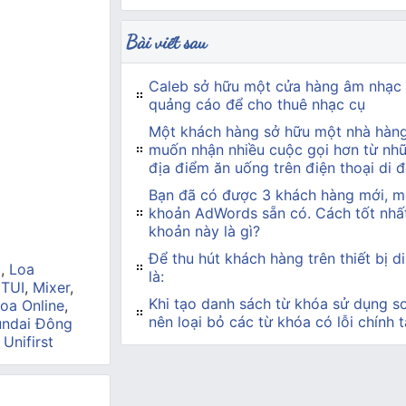
Bài viết sau
Caleb sở hữu một cửa hàng âm nhạc
quảng cáo để cho thuê nhạc cụ
Một khách hàng sở hữu một nhà hàn
muốn nhận nhiều cuộc gọi hơn từ nh
địa điểm ăn uống trên điện thoại di 
Bạn đã có được 3 khách hàng mới, mỗ
khoản AdWords sẵn có. Cách tốt nhất
khoản này là gì?
Để thu hút khách hàng trên thiết bị d
a
,
Loa
là:
 TUI
,
Mixer
,
Khi tạo danh sách từ khóa sử dụng so
oa Online
,
nên loại bỏ các từ khóa có lỗi chính 
ndai Đông
,
Unifirst