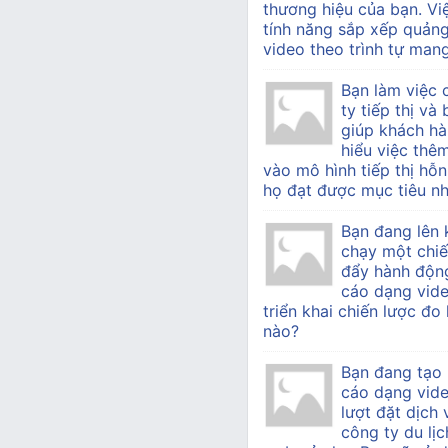
thương hiệu của bạn. Vi
tính năng sắp xếp quản
video theo trình tự mang 
Bạn làm việc
ty tiếp thị v
giúp khách h
hiểu việc thê
vào mô hình tiếp thị hỗn
họ đạt được mục tiêu nh
Bạn đang lên 
chạy một chiế
đẩy hành độn
cáo dạng vide
triển khai chiến lược đo
nào?
Bạn đang tạo
cáo dạng vid
lượt đặt dịch
công ty du lịc