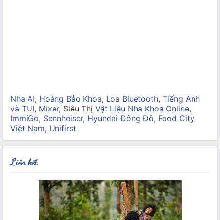
Nha AI
,
Hoàng Bảo Khoa
,
Loa Bluetooth
,
Tiếng Anh
và TUI
,
Mixer
, Siêu Thị
Vật Liệu Nha Khoa Online
,
ImmiGo
,
Sennheiser
,
Hyundai Đông Đô
,
Food City
Việt Nam
,
Unifirst
Liên kết