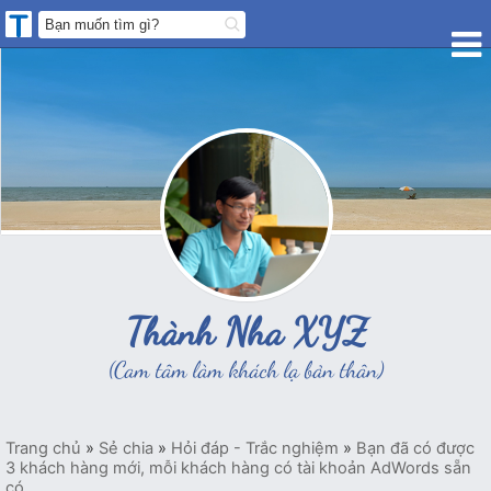
Thành Nha XYZ
(Cam tâm làm khách lạ bản thân)
Trang chủ
»
Sẻ chia
»
Hỏi đáp - Trắc nghiệm
»
Bạn đã có được
3 khách hàng mới, mỗi khách hàng có tài khoản AdWords sẵn
có....