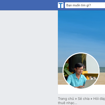
Trang chủ
»
Sẻ chia
»
Hỏi đá
thuê nhạc...