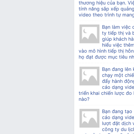
thương hiệu của bạn. Vi
tính năng sắp xếp quản
video theo trình tự mang 
Bạn làm việc
ty tiếp thị v
giúp khách h
hiểu việc thê
vào mô hình tiếp thị hỗn
họ đạt được mục tiêu nh
Bạn đang lên 
chạy một chiế
đẩy hành độn
cáo dạng vide
triển khai chiến lược đo
nào?
Bạn đang tạo
cáo dạng vid
lượt đặt dịch
công ty du lịc