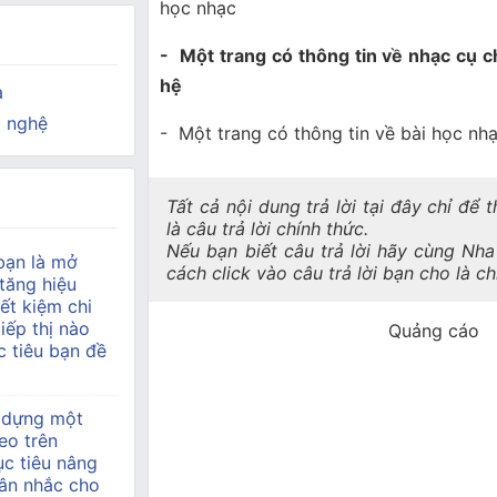
học nhạc
- Một trang có thông tin về nhạc cụ c
hệ
a
 nghệ
- Một trang có thông tin về bài học nh
Tất cả nội dung trả lời tại đây chỉ để
là câu trả lời chính thức.
Nếu bạn biết câu trả lời hãy cùng Nh
bạn là mở
cách click vào câu trả lời bạn cho là c
tăng hiệu
ết kiệm chi
tiếp thị nào
Quảng cáo
 tiêu bạn đề
 dựng một
eo trên
c tiêu nâng
ân nhắc cho