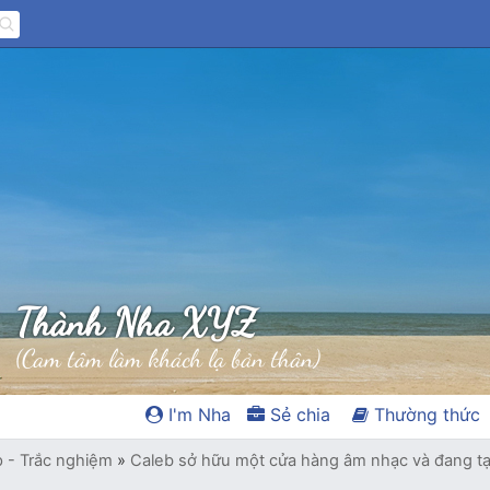
Thành Nha XYZ
(Cam tâm làm khách lạ bản thân)
I'm Nha
Sẻ chia
Thường thức
p - Trắc nghiệm
»
Caleb sở hữu một cửa hàng âm nhạc và đang t