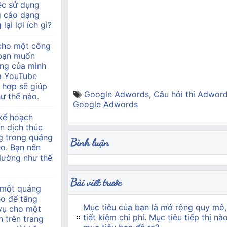
ệc sử dụng
g cáo dạng
lại lợi ích gì?
 cho một công
à bạn muốn
àng của mình
m YouTube
 hợp sẽ giúp
Google Adwords
,
Câu hỏi thi Adwor
ư thế nào.
Google Adwords
kế hoạch
n dịch thúc
g trong quảng
Bình luận
o. Bạn nên
 lường như thế
Bài viết trước
 một quảng
eo để tăng
Mục tiêu của bạn là mở rộng quy mô,
 vụ cho một
tiết kiệm chi phí. Mục tiêu tiếp thị n
h trên trang