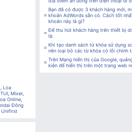
địa điểm ăn uống trên điện thoại di 
Bạn đã có được 3 khách hàng mới, mỗ
khoản AdWords sẵn có. Cách tốt nhất
khoản này là gì?
Để thu hút khách hàng trên thiết bị d
là:
Khi tạo danh sách từ khóa sử dụng so
nên loại bỏ các từ khóa có lỗi chính 
Trên Mạng hiển thị của Google, quản
kiện để hiển thị trên một trang web n
a
,
Loa
 TUI
,
Mixer
,
oa Online
,
ndai Đông
,
Unifirst