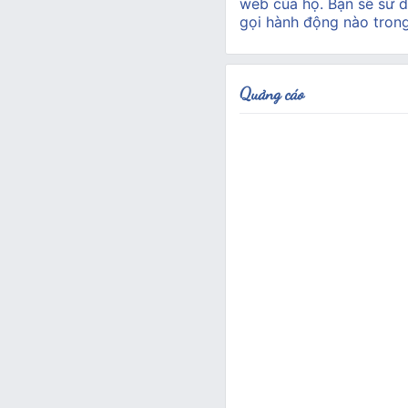
web của họ. Bạn sẽ sử d
gọi hành động nào tron
Quảng cáo