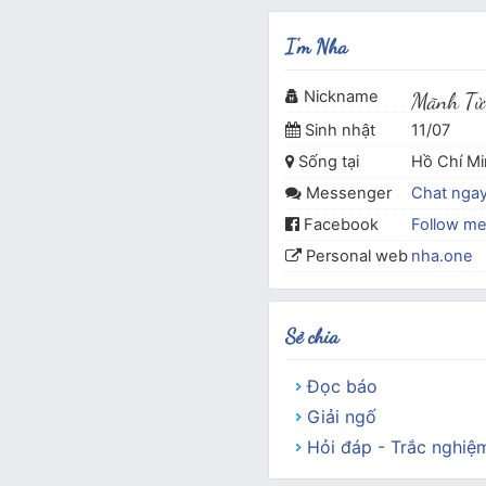
I'm Nha
Nickname
Mãnh Tử
Sinh nhật
11/07
Sống tại
Hồ Chí M
Messenger
Chat nga
Facebook
Follow m
Personal web
nha.one
Sẻ chia
Đọc báo
Giải ngố
Hỏi đáp - Trắc nghiệ