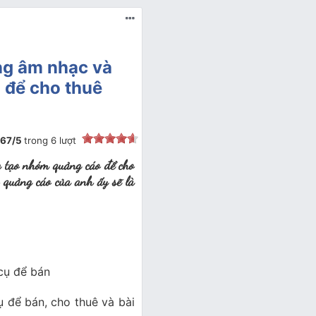
ng âm nhạc và
 để cho thuê
.67
/
5
trong
6
lượt
 tạo nhóm quảng cáo để cho
 quảng cáo của anh ấy sẽ là
cụ để bán
cụ để bán, cho thuê và bài