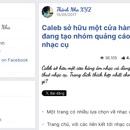
Thành Nha XYZ
15/05/2017
 Nha
Caleb sở hữu một cửa hà
đang tạo nhóm quảng cáo
nhạc cụ
inh
y
36.105
4
e on Facebook
Caleb sở hữu một cửa hàng âm nhạc và đang
thuê nhạc cụ. Trang đích thích hợp nhất cho
gì?
- Một trang có nhiều lựa chọn về nhạc 
m
- Trang chủ, với các liên kết tới nhạc 