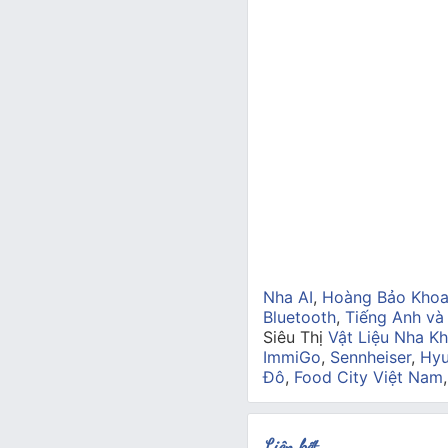
Nha AI
,
Hoàng Bảo Kho
Bluetooth
,
Tiếng Anh và
Siêu Thị
Vật Liệu Nha Kh
ImmiGo
,
Sennheiser
,
Hyu
Đô
,
Food City Việt Nam
Liên kết