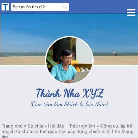
Thành Nha XYZ
(Cam tâm làm khách lạ bản thân)
Trang chủ
»
Sẻ chia
»
Hỏi đáp - Trắc nghiệm
»
Công cụ lập kế
hoạch từ khóa có thể giúp bạn xây dựng chiến dịch trên Mạng
tìm...