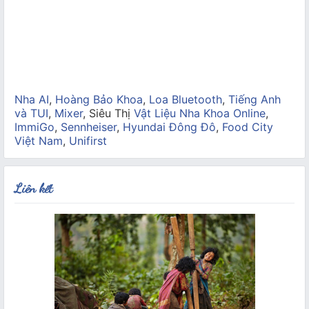
Nha AI
,
Hoàng Bảo Khoa
,
Loa Bluetooth
,
Tiếng Anh
và TUI
,
Mixer
, Siêu Thị
Vật Liệu Nha Khoa Online
,
ImmiGo
,
Sennheiser
,
Hyundai Đông Đô
,
Food City
Việt Nam
,
Unifirst
Liên kết