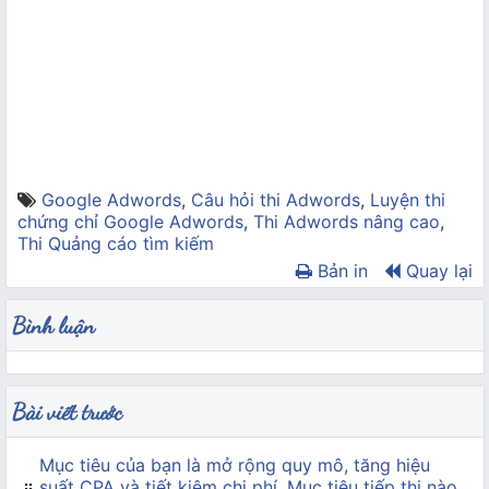
Google Adwords
,
Câu hỏi thi Adwords
,
Luyện thi
chứng chỉ Google Adwords
,
Thi Adwords nâng cao
,
Thi Quảng cáo tìm kiếm
Bản in
Quay lại
Bình luận
Bài viết trước
Mục tiêu của bạn là mở rộng quy mô, tăng hiệu
suất CPA và tiết kiệm chi phí. Mục tiêu tiếp thị nào