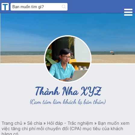
Thành Nha XYZ
(Cam tâm làm khách lạ bản thân)
Trang chủ
»
Sẻ chia
»
Hỏi đáp - Trắc nghiệm
»
Bạn muốn xem
việc tăng chi phí mỗi chuyển đổi (CPA) mục tiêu của khách
hàng có...