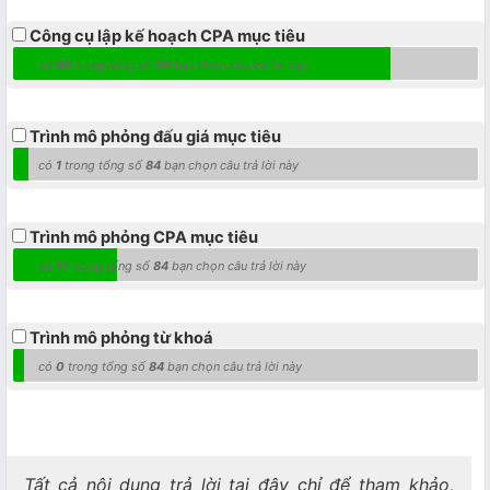
Công cụ lập kế hoạch CPA mục tiêu
có
66
trong tổng số
84
bạn chọn câu trả lời này
Trình mô phỏng đấu giá mục tiêu
có
1
trong tổng số
84
bạn chọn câu trả lời này
Trình mô phỏng CPA mục tiêu
có
17
trong tổng số
84
bạn chọn câu trả lời này
Trình mô phỏng từ khoá
có
0
trong tổng số
84
bạn chọn câu trả lời này
Tất cả nội dung trả lời tại đây chỉ để tham khảo,