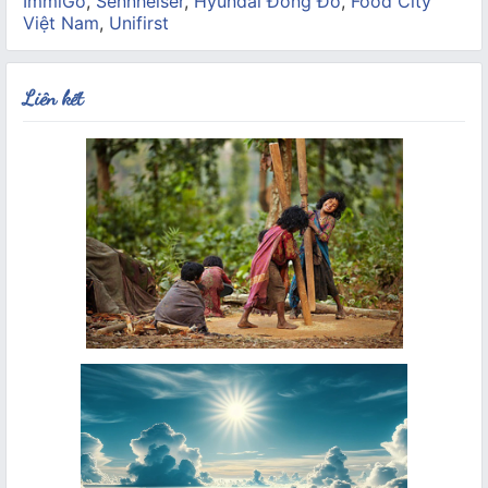
ImmiGo
,
Sennheiser
,
Hyundai Đông Đô
,
Food City
Việt Nam
,
Unifirst
Liên kết