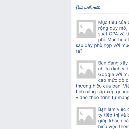
Bài viết mới
Mục tiêu của 
rộng quy mô, 
suất CPA và ti
phí. Mục tiêu 
sau đây phù hợp với mục
ra?
Bạn đang xây
chiến dịch vid
Google với mụ
cao mức độ c
thương hiệu của bạn. Vi
tính năng sắp xếp quản
video theo trình tự mang 
Bạn làm việc
ty tiếp thị v
giúp khách h
hiểu việc thê