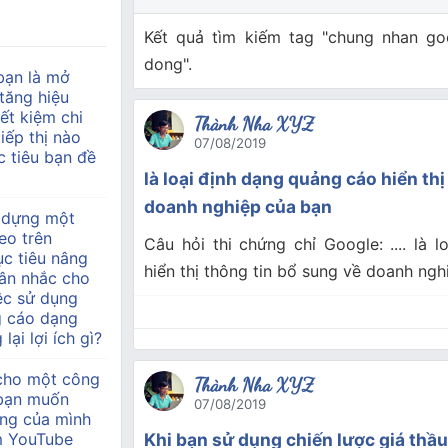
Kết quả tìm kiếm tag "chung nhan goo
dong".
bạn là mở
tăng hiệu
ết kiệm chi
Thành Nha XYZ
tiếp thị nào
07/08/2019
 tiêu bạn đề
là loại định dạng quảng cáo hiển thị
doanh nghiệp của bạn
 dựng một
eo trên
Câu hỏi thi chứng chỉ Google: .... là 
c tiêu nâng
hiển thị thông tin bổ sung về doanh ngh
ân nhắc cho
ệc sử dụng
g cáo dạng
lại lợi ích gì?
 cho một công
Thành Nha XYZ
à bạn muốn
07/08/2019
àng của mình
m YouTube
Khi bạn sử dụng chiến lược giá thầu