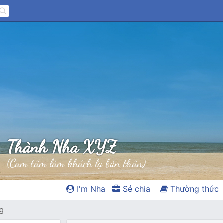
Thành Nha XYZ
(Cam tâm làm khách lạ bản thân)
I'm Nha
Sẻ chia
Thường thức
ag