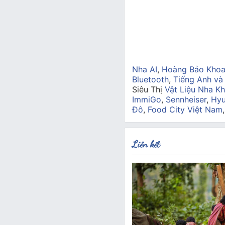
Nha AI
,
Hoàng Bảo Kho
Bluetooth
,
Tiếng Anh và
Siêu Thị
Vật Liệu Nha Kh
ImmiGo
,
Sennheiser
,
Hyu
Đô
,
Food City Việt Nam
Liên kết