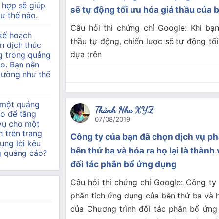
 hợp sẽ giúp
sẽ tự động tối ưu hóa giá thầu của 
ư thế nào.
Câu hỏi thi chứng chỉ Google: Khi bạ
kế hoạch
thầu tự động, chiến lược sẽ tự động tố
n dịch thúc
dựa trên
g trong quảng
o. Bạn nên
 lường như thế
 một quảng
Thành Nha XYZ
eo để tăng
07/08/2019
 vụ cho một
h trên trang
Công ty của bạn đã chọn dịch vụ ph
ụng lời kêu
bên thứ ba và hóa ra họ lại là thành
g quảng cáo?
đối tác phân bổ ứng dụng
Câu hỏi thi chứng chỉ Google: Công ty
phân tích ứng dụng của bên thứ ba và hó
của Chương trình đối tác phân bổ ứng 