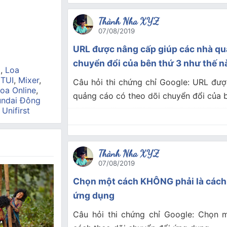
Thành Nha XYZ
07/08/2019
URL được nâng cấp giúp các nhà qu
chuyển đổi của bên thứ 3 như thế n
a
,
Loa
 TUI
,
Mixer
,
Câu hỏi thi chứng chỉ Google: URL đư
oa Online
,
quảng cáo có theo dõi chuyển đổi của 
ndai Đông
,
Unifirst
Thành Nha XYZ
07/08/2019
Chọn một cách KHÔNG phải là cách 
ứng dụng
Câu hỏi thi chứng chỉ Google: Chọn 