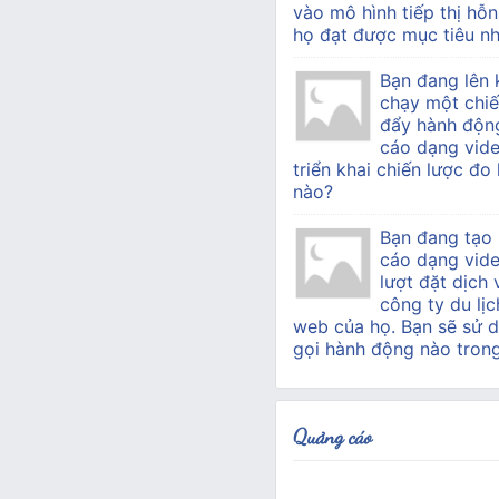
vào mô hình tiếp thị hỗn
họ đạt được mục tiêu nh
Bạn đang lên 
chạy một chiế
đẩy hành độn
cáo dạng vide
triển khai chiến lược đo
nào?
Bạn đang tạo
cáo dạng vid
lượt đặt dịch
công ty du lịc
web của họ. Bạn sẽ sử d
gọi hành động nào tron
Quảng cáo