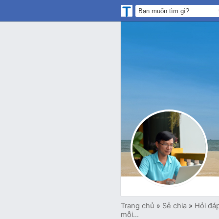
Trang chủ
»
Sẻ chia
»
Hỏi đá
mỗi...