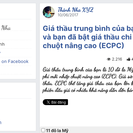
Thành Nha XYZ
10/06/2017
 Nha
Giá thầu trung bình của b
và bạn đã bật giá thầu ch
chuột nâng cao (ECPC)
inh
y
2.216
e on Facebook
Giá thầu trung bình của bạn là 10 đô la Mỹ
phí mỗi nhấp chuột nâng cao (ECPC). Già sử 
thầu, ECPC thể tăng giá thầu của bạn lên 
phiên đấu giá có nhiều khả năng dẫn đến b
m
11 đô la Mỹ