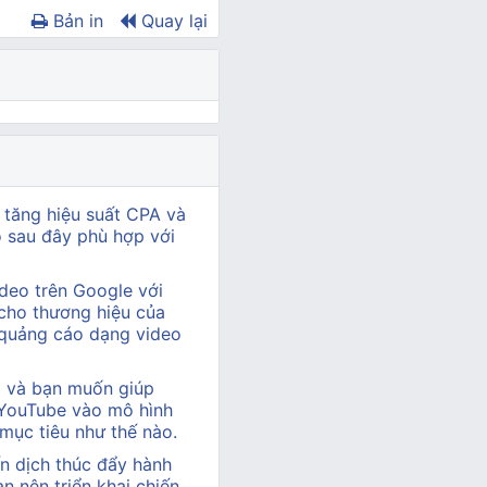
Bản in
Quay lại
 tăng hiệu suất CPA và
ào sau đây phù hợp với
deo trên Google với
cho thương hiệu của
 quảng cáo dạng video
hị và bạn muốn giúp
 YouTube vào mô hình
 mục tiêu như thế nào.
n dịch thúc đẩy hành
 nên triển khai chiến