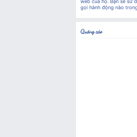
web của họ. Bạn sẽ sử d
gọi hành động nào tron
Quảng cáo