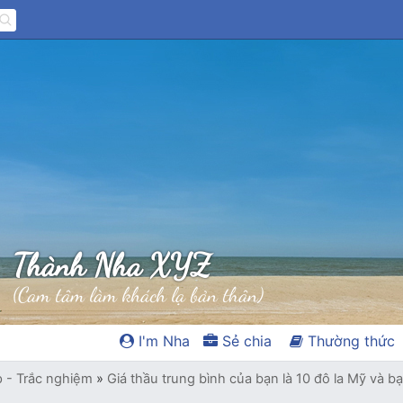
Thành Nha XYZ
(Cam tâm làm khách lạ bản thân)
I'm Nha
Sẻ chia
Thường thức
p - Trắc nghiệm
»
Giá thầu trung bình của bạn là 10 đô la Mỹ và bạ