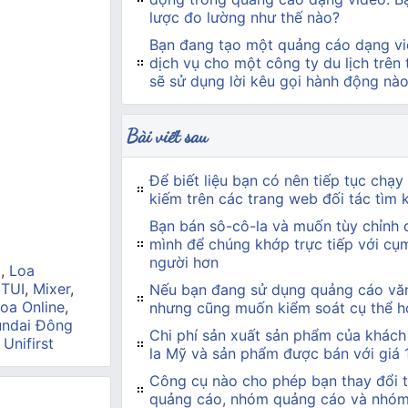
lược đo lường như thế nào?
Bạn đang tạo một quảng cáo dạng vi
dịch vụ cho một công ty du lịch trên
sẽ sử dụng lời kêu gọi hành động nà
Bài viết sau
Để biết liệu bạn có nên tiếp tục chạy
kiếm trên các trang web đối tác tìm
Bạn bán sô-cô-la và muốn tùy chỉnh
mình để chúng khớp trực tiếp với cụ
người hơn
a
,
Loa
 TUI
,
Mixer
,
Nếu bạn đang sử dụng quảng cáo văn 
oa Online
,
nhưng cũng muốn kiểm soát cụ thể hơ
ndai Đông
Chi phí sản xuất sản phẩm của khách
,
Unifirst
la Mỹ và sản phẩm được bán với giá 
Công cụ nào cho phép bạn thay đổi t
quảng cáo, nhóm quảng cáo và nhó