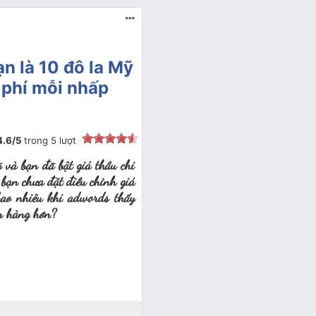
ạn là 10 đô la Mỹ
i phí mỗi nhấp
4.6
/
5
trong
5
lượt
 và bạn đã bật giá thầu chi
bạn chưa đặt điều chỉnh giá
bao nhiêu khi adwords thấy
án hàng hơn?