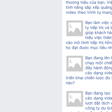
thương hiệu của bạn. Vi
tính năng sắp xếp quản
video theo trình tự mang 
Bạn làm việc
ty tiếp thị v
giúp khách h
hiểu việc thê
vào mô hình tiếp thị hỗn
họ đạt được mục tiêu nh
Bạn đang lên 
chạy một chiế
đẩy hành độn
cáo dạng vide
triển khai chiến lược đo
nào?
Bạn đang tạo
cáo dạng vid
lượt đặt dịch
công ty du lịc