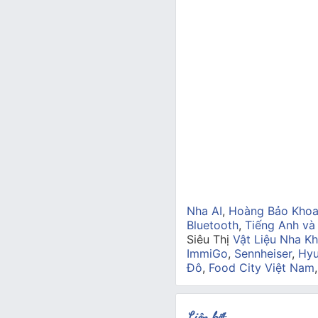
Nha AI
,
Hoàng Bảo Kho
Bluetooth
,
Tiếng Anh và
Siêu Thị
Vật Liệu Nha Kh
ImmiGo
,
Sennheiser
,
Hyu
Đô
,
Food City Việt Nam
Liên kết