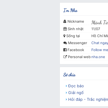
I'm Nha
Nickname
Mãnh Tử
Sinh nhật
11/07
Sống tại
Hồ Chí M
Messenger
Chat nga
Facebook
Follow m
Personal web
nha.one
Sẻ chia
Đọc báo
Giải ngố
Hỏi đáp - Trắc nghiệ