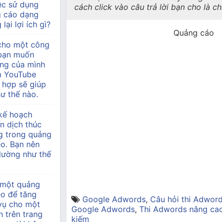
ệc sử dụng
cách click vào câu trả lời bạn cho là c
g cáo dạng
lại lợi ích gì?
Quảng cáo
 cho một công
à bạn muốn
àng của mình
m YouTube
 hợp sẽ giúp
ư thế nào.
kế hoạch
n dịch thúc
g trong quảng
o. Bạn nên
 lường như thế
 một quảng
eo để tăng
Google Adwords
,
Câu hỏi thi Adwor
 vụ cho một
Google Adwords
,
Thi Adwords nâng ca
h trên trang
kiếm