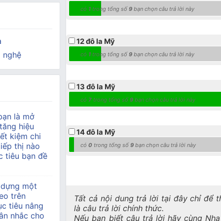
có
1
trong tổng số
9
bạn chọn câu trả lời này
a
12 đô la Mỹ
 nghệ
có
1
trong tổng số
9
bạn chọn câu trả lời này
13 đô la Mỹ
có
7
trong tổng số
9
bạn chọn câu trả lời này
bạn là mở
tăng hiệu
14 đô la Mỹ
ết kiệm chi
tiếp thị nào
có
0
trong tổng số
9
bạn chọn câu trả lời này
 tiêu bạn đề
 dựng một
eo trên
Tất cả nội dung trả lời tại đây chỉ để
c tiêu nâng
là câu trả lời chính thức.
ân nhắc cho
Nếu bạn biết câu trả lời hãy cùng Nh