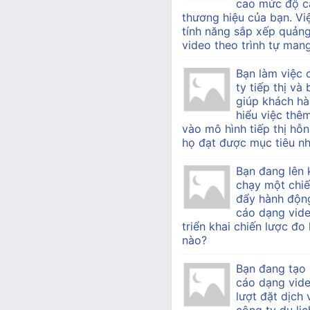
cao mức độ c
thương hiệu của bạn. Vi
tính năng sắp xếp quản
video theo trình tự mang 
Bạn làm việc
ty tiếp thị v
giúp khách h
hiểu việc thê
vào mô hình tiếp thị hỗn
họ đạt được mục tiêu nh
Bạn đang lên 
chạy một chiế
đẩy hành độn
cáo dạng vide
triển khai chiến lược đo
nào?
Bạn đang tạo
cáo dạng vid
lượt đặt dịch