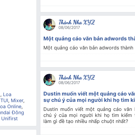
Thành Nha XYZ
08/06/2017
Một quảng cáo văn bản adwords th
Một quảng cáo văn bản adwords thành 
Thành Nha XYZ
08/06/2017
Dustin muốn viết một quảng cáo văn
a
,
Loa
sự chú ý của mọi người khi họ tìm 
 TUI
,
Mixer
,
oa Online
,
Dustin muốn viết một quảng cáo văn b
ndai Đông
chú ý của mọi người khi họ tìm kiếm 
,
Unifirst
làm gì đề tạo nhiều nhấp chuột nhất?