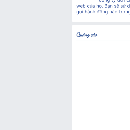
công ty du lịc
web của họ. Bạn sẽ sử d
gọi hành động nào tron
Quảng cáo