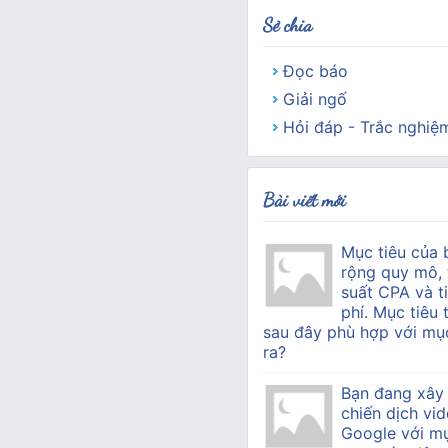
Sẻ chia
Đọc báo
Giải ngố
Hỏi đáp - Trắc nghiệ
Bài viết mới
Mục tiêu của 
rộng quy mô, 
suất CPA và ti
phí. Mục tiêu 
sau đây phù hợp với mục
ra?
Bạn đang xây
chiến dịch vid
Google với mụ