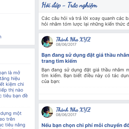
Hỏi đáp - Trắc nghiệm
Các câu hỏi và trả lời xoay quanh các b
hỏi nhằm tóm lược lại những kiến thức
m
Thành Nha XYZ
08/06/2017
Bạn đang sử dụng đặt giá thầu nhắm 
trang tìm kiếm
Bạn đang sử dụng đặt giá thầu nhắm mục
bạn là mở
tìm kiếm. Bạn biết điều này có tác dụ
tăng hiệu
của bạn:
ết kiệm chi
tiếp thị nào
 tiêu bạn đề
Thành Nha XYZ
 dựng một
08/06/2017
eo trên
c tiêu nâng
Nếu bạn chọn chi phí mỗi chuyển đổi