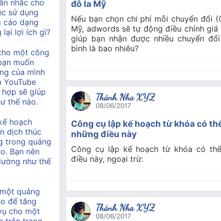
ân nhắc cho
đô la Mỹ
ệc sử dụng
Nếu bạn chọn chi phí mỗi chuyển đổi (C
g cáo dạng
Mỹ, adwords sẽ tự động điều chỉnh giá
lại lợi ích gì?
giúp bạn nhận được nhiều chuyển đổi
bình là bao nhiêu?
 cho một công
à bạn muốn
àng của mình
m YouTube
 hợp sẽ giúp
Thành Nha XYZ
ư thế nào.
08/06/2017
kế hoạch
Công cụ lập kế hoạch từ khóa có thể
n dịch thúc
những điều này
g trong quảng
Công cụ lập kế hoạch từ khóa có thể
o. Bạn nên
điều này, ngoại trừ:
 lường như thế
 một quảng
eo để tăng
Thành Nha XYZ
 vụ cho một
08/06/2017