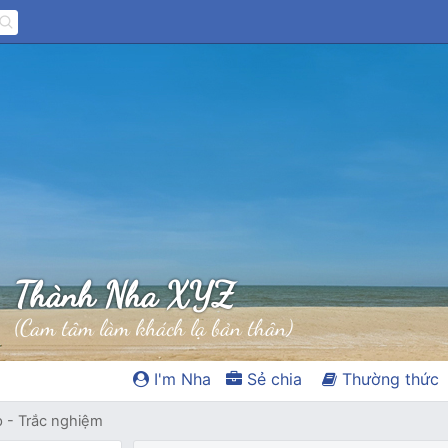
Thành Nha XYZ
(Cam tâm làm khách lạ bản thân)
I'm Nha
Sẻ chia
Thường thức
p - Trắc nghiệm