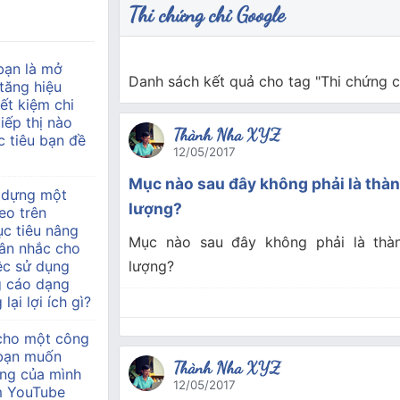
Thi chứng chỉ Google
bạn là mở
Danh sách kết quả cho tag "Thi chứng c
tăng hiệu
ết kiệm chi
tiếp thị nào
Thành Nha XYZ
 tiêu bạn đề
12/05/2017
Mục nào sau đây không phải là thà
 dựng một
lượng?
eo trên
c tiêu nâng
Mục nào sau đây không phải là thà
ân nhắc cho
ệc sử dụng
lượng?
g cáo dạng
lại lợi ích gì?
 cho một công
à bạn muốn
Thành Nha XYZ
àng của mình
12/05/2017
m YouTube