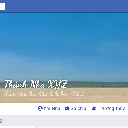
Thành Nha XYZ
(Cam tâm làm khách lạ bản thân)
I'm Nha
Sẻ chia
Thường thức
ag