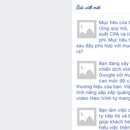
Bài viết mới
Mục tiêu của 
rộng quy mô, 
suất CPA và ti
phí. Mục tiêu 
sau đây phù hợp với mục
ra?
Bạn đang xây
chiến dịch vid
Google với mụ
cao mức độ c
thương hiệu của bạn. Vi
tính năng sắp xếp quản
video theo trình tự mang 
Bạn làm việc
ty tiếp thị v
giúp khách h
hiểu việc thê