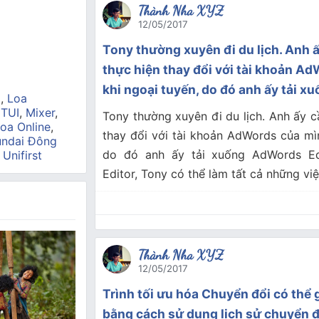
Thành Nha XYZ
12/05/2017
Tony thường xuyên đi du lịch. Anh 
thực hiện thay đổi với tài khoản A
khi ngoại tuyến, do đó anh ấy tải 
a
,
Loa
 TUI
,
Mixer
,
Tony thường xuyên đi du lịch. Anh ấy c
oa Online
,
thay đổi với tài khoản AdWords của mìn
ndai Đông
do đó anh ấy tải xuống AdWords Ed
,
Unifirst
Editor, Tony có thể làm tất cả những việ
Thành Nha XYZ
12/05/2017
Trình tối ưu hóa Chuyển đổi có thể 
bằng cách sử dụng lịch sử chuyển đ