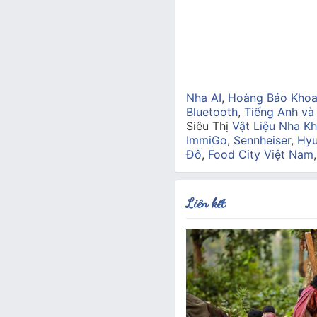
Nha AI
,
Hoàng Bảo Kho
Bluetooth
,
Tiếng Anh và
Siêu Thị
Vật Liệu Nha Kh
ImmiGo
,
Sennheiser
,
Hyu
Đô
,
Food City Việt Nam
Liên kết