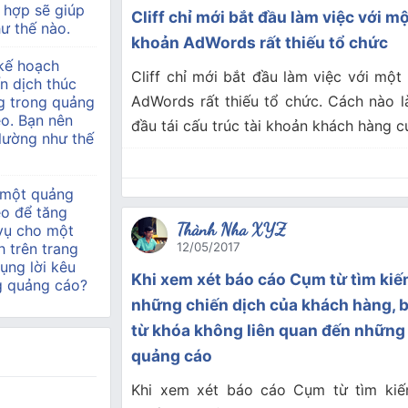
 hợp sẽ giúp
Cliff chỉ mới bắt đầu làm việc với m
ư thế nào.
khoản AdWords rất thiếu tổ chức
kế hoạch
Cliff chỉ mới bắt đầu làm việc với một
n dịch thúc
AdWords rất thiếu tổ chức. Cách nào l
g trong quảng
o. Bạn nên
đầu tái cấu trúc tài khoản khách hàng 
 lường như thế
 một quảng
eo để tăng
Thành Nha XYZ
 vụ cho một
h trên trang
12/05/2017
ụng lời kêu
Khi xem xét báo cáo Cụm từ tìm ki
g quảng cáo?
những chiến dịch của khách hàng, b
từ khóa không liên quan đến những
quảng cáo
Khi xem xét báo cáo Cụm từ tìm ki