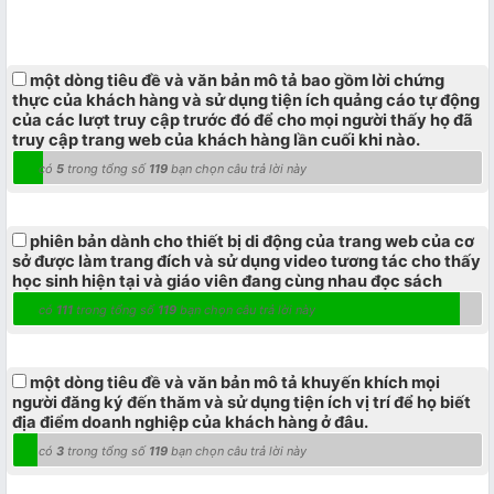
một dòng tiêu đề và văn bản mô tả bao gồm lời chứng
thực của khách hàng và sử dụng tiện ích quảng cáo tự động
của các lượt truy cập trước đó để cho mọi người thấy họ đã
truy cập trang web của khách hàng lần cuối khi nào.
có
5
trong tổng số
119
bạn chọn câu trả lời này
phiên bản dành cho thiết bị di động của trang web của cơ
sở được làm trang đích và sử dụng video tương tác cho thấy
học sinh hiện tại và giáo viên đang cùng nhau đọc sách
có
111
trong tổng số
119
bạn chọn câu trả lời này
một dòng tiêu đề và văn bản mô tả khuyến khích mọi
người đăng ký đến thăm và sử dụng tiện ích vị trí để họ biết
địa điểm doanh nghiệp của khách hàng ở đâu.
có
3
trong tổng số
119
bạn chọn câu trả lời này