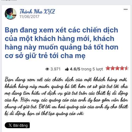
Thành Nha XYZ
11/06/2017
Bạn đang xem xét các chiến dịch
của một khách hàng mới, khách
hàng này muốn quảng bá tốt hơn
cơ sở giữ trẻ tới cha mẹ
3.971
4.6
/
5
trong
5
lượt
Bạn đang xem xét các chiến dịch của một khách hàng mới,
khách hàng này muốn quảng bá tốt hơn cơ sở giữ trẻ tới cha
mẹ đang tìm hiểu về dịch vụ giữ trẻ trên các thiết bị di động
của họ. Hiện nay, các quảng cáo của anh ấy bao gồm văn bản
chung về giữ trẻ. Để tối ưu hoá quảng cáo của anh ấy cho thiết
bị di động, bạn có thể tạo quảng cáo với: