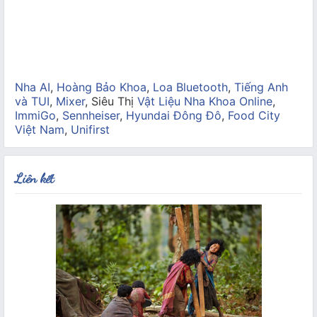
Nha AI
,
Hoàng Bảo Khoa
,
Loa Bluetooth
,
Tiếng Anh
và TUI
,
Mixer
, Siêu Thị
Vật Liệu Nha Khoa Online
,
ImmiGo
,
Sennheiser
,
Hyundai Đông Đô
,
Food City
Việt Nam
,
Unifirst
Liên kết