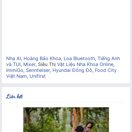
Nha AI
,
Hoàng Bảo Khoa
,
Loa Bluetooth
,
Tiếng Anh
và TUI
,
Mixer
, Siêu Thị
Vật Liệu Nha Khoa Online
,
ImmiGo
,
Sennheiser
,
Hyundai Đông Đô
,
Food City
Việt Nam
,
Unifirst
Liên kết