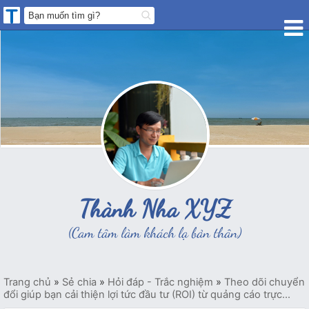
Thành Nha XYZ
(Cam tâm làm khách lạ bản thân)
Trang chủ
»
Sẻ chia
»
Hỏi đáp - Trắc nghiệm
»
Theo dõi chuyển
đổi giúp bạn cải thiện lợi tức đầu tư (ROI) từ quảng cáo trực...