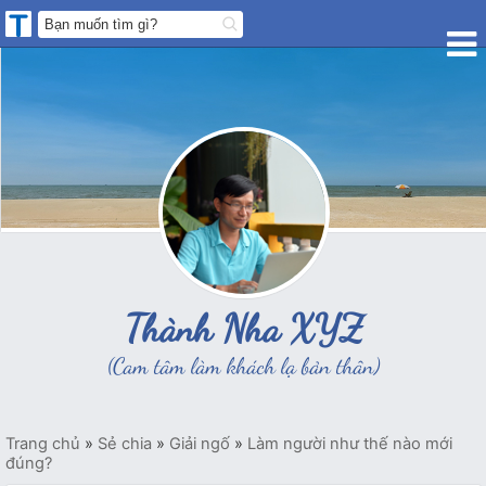
Thành Nha XYZ
(Cam tâm làm khách lạ bản thân)
Trang chủ
»
Sẻ chia
»
Giải ngố
»
Làm người như thế nào mới
đúng?