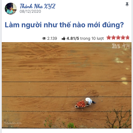
Thành Nha XYZ
08/12/2020
Làm người như thế nào mới đúng?
2.139
4.81
/
5
trong
10
lượt