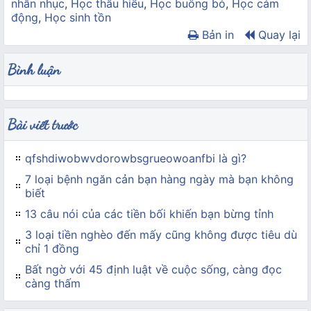
nhẫn nhục
,
Học thấu hiểu
,
Học buông bỏ
,
Học cảm
động
,
Học sinh tồn
Bản in
Quay lại
Bình luận
Bài viết trước
qfshdiwobwvdorowbsgrueowoanfbi là gì?
7 loại bệnh ngăn cản bạn hàng ngày mà bạn không
biết
13 câu nói của các tiền bối khiến bạn bừng tỉnh
3 loại tiền nghèo đến mấy cũng không được tiêu dù
chỉ 1 đồng
Bất ngờ với 45 định luật về cuộc sống, càng đọc
càng thấm