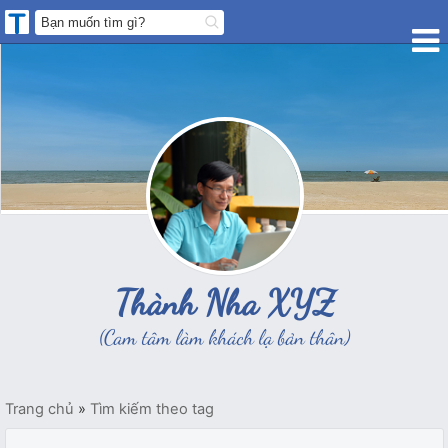
Thành Nha XYZ
(Cam tâm làm khách lạ bản thân)
Trang chủ
»
Tìm kiếm theo tag