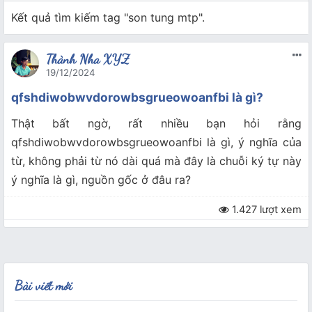
Kết quả tìm kiếm tag "son tung mtp".
Thành Nha XYZ
19/12/2024
qfshdiwobwvdorowbsgrueowoanfbi là gì?
Thật bất ngờ, rất nhiều bạn hỏi rằng
qfshdiwobwvdorowbsgrueowoanfbi là gì, ý nghĩa của
từ, không phải từ nó dài quá mà đây là chuỗi ký tự này
ý nghĩa là gì, nguồn gốc ở đâu ra?
1.427 lượt xem
Bài viết mới