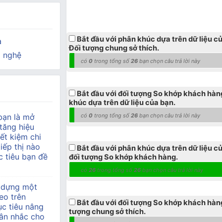
Bắt đầu với phân khúc dựa trên dữ liệu c
a
Đối tượng chung sở thích.
 nghệ
có
0
trong tổng số
26
bạn chọn câu trả lời này
Bắt đầu với đối tượng So khớp khách hàn
khúc dựa trên dữ liệu của bạn.
bạn là mở
có
0
trong tổng số
26
bạn chọn câu trả lời này
tăng hiệu
ết kiệm chi
tiếp thị nào
Bắt đầu với phân khúc dựa trên dữ liệu c
 tiêu bạn đề
đối tượng So khớp khách hàng.
có
26
trong tổng số
26
bạn chọn câu trả lời này
 dựng một
eo trên
Bắt đầu với đối tượng So khớp khách hàng
c tiêu nâng
tượng chung sở thích.
ân nhắc cho