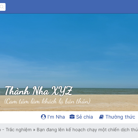
Thành Nha XYZ
(Cam tâm làm khách lạ bản thân)
I'm Nha
Sẻ chia
Thường thức
p - Trắc nghiệm
»
Bạn đang lên kế hoạch chạy một chiến dịch th