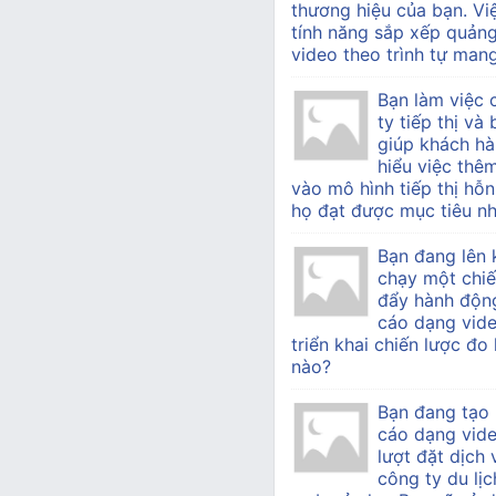
thương hiệu của bạn. Vi
tính năng sắp xếp quản
video theo trình tự mang 
Bạn làm việc
ty tiếp thị v
giúp khách h
hiểu việc thê
vào mô hình tiếp thị hỗn
họ đạt được mục tiêu nh
Bạn đang lên 
chạy một chiế
đẩy hành độn
cáo dạng vide
triển khai chiến lược đo
nào?
Bạn đang tạo
cáo dạng vid
lượt đặt dịch
công ty du lịc