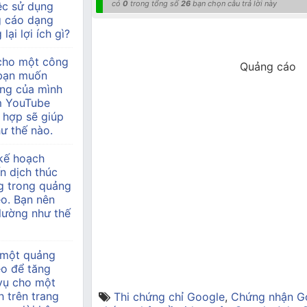
có
0
trong tổng số
26
bạn chọn câu trả lời này
ệc sử dụng
g cáo dạng
lại lợi ích gì?
 cho một công
Quảng cáo
à bạn muốn
àng của mình
m YouTube
 hợp sẽ giúp
ư thế nào.
kế hoạch
n dịch thúc
g trong quảng
o. Bạn nên
 lường như thế
 một quảng
eo để tăng
 vụ cho một
h trên trang
Thi chứng chỉ Google
,
Chứng nhận Go