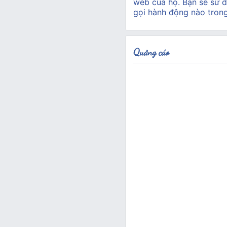
web của họ. Bạn sẽ sử d
gọi hành động nào tron
Quảng cáo