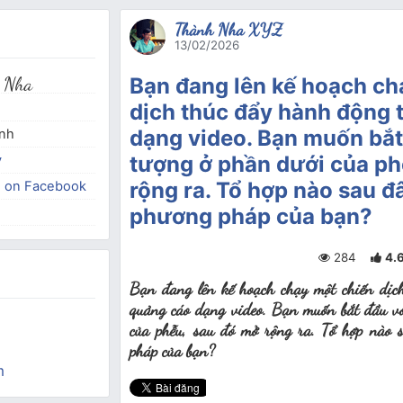
Thành Nha XYZ
13/02/2026
 Nha
Bạn đang lên kế hoạch ch
dịch thúc đẩy hành động 
dạng video. Bạn muốn bắt
inh
tượng ở phần dưới của ph
y
rộng ra. Tổ hợp nào sau đ
e on Facebook
phương pháp của bạn?
284
4.
Bạn đang lên kế hoạch chạy một chiến dịc
quảng cáo dạng video. Bạn muốn bắt đầu vớ
của phễu, sau đó mở rộng ra. Tổ hợp nào 
pháp của bạn?
m