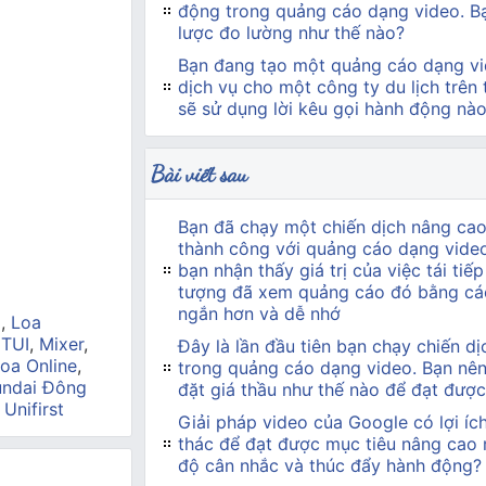
động trong quảng cáo dạng video. Bạn
lược đo lường như thế nào?
Bạn đang tạo một quảng cáo dạng vi
dịch vụ cho một công ty du lịch trên
sẽ sử dụng lời kêu gọi hành động nà
Bài viết sau
Bạn đã chạy một chiến dịch nâng ca
thành công với quảng cáo dạng video 
bạn nhận thấy giá trị của việc tái tiế
tượng đã xem quảng cáo đó bằng cá
ngắn hơn và dễ nhớ
a
,
Loa
 TUI
,
Mixer
,
Đây là lần đầu tiên bạn chạy chiến d
oa Online
,
trong quảng cáo dạng video. Bạn nên 
ndai Đông
đặt giá thầu như thế nào để đạt được
,
Unifirst
Giải pháp video của Google có lợi íc
thác để đạt được mục tiêu nâng cao
độ cân nhắc và thúc đẩy hành động?