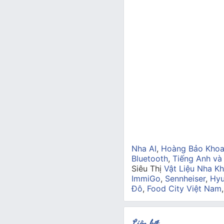
Nha AI
,
Hoàng Bảo Kho
Bluetooth
,
Tiếng Anh và
Siêu Thị
Vật Liệu Nha Kh
ImmiGo
,
Sennheiser
,
Hyu
Đô
,
Food City Việt Nam
Liên kết