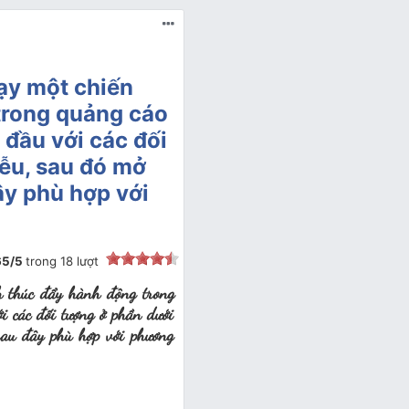
ạy một chiến
trong quảng cáo
 đầu với các đối
ễu, sau đó mở
ây phù hợp với
65
/
5
trong
18
lượt
h thúc đẩy hành động trong
i các đối tượng ở phần dưới
sau đây phù hợp với phương