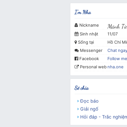
I'm Nha
Nickname
Mãnh Tử
Sinh nhật
11/07
Sống tại
Hồ Chí M
Messenger
Chat nga
Facebook
Follow m
Personal web
nha.one
Sẻ chia
Đọc báo
Giải ngố
Hỏi đáp - Trắc nghiệ