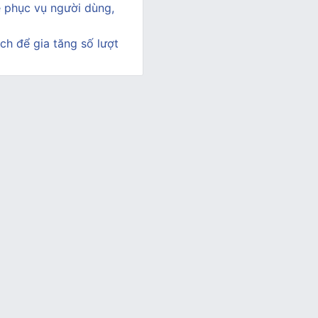
 phục vụ người dùng,
ịch để gia tăng số lượt