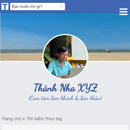
Thành Nha XYZ
(Cam tâm làm khách lạ bản thân)
Trang chủ
»
Tìm kiếm theo tag