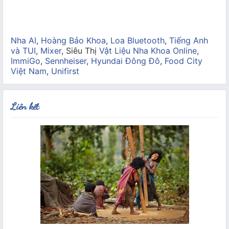
Nha AI
,
Hoàng Bảo Khoa
,
Loa Bluetooth
,
Tiếng Anh
và TUI
,
Mixer
, Siêu Thị
Vật Liệu Nha Khoa Online
,
ImmiGo
,
Sennheiser
,
Hyundai Đông Đô
,
Food City
Việt Nam
,
Unifirst
Liên kết